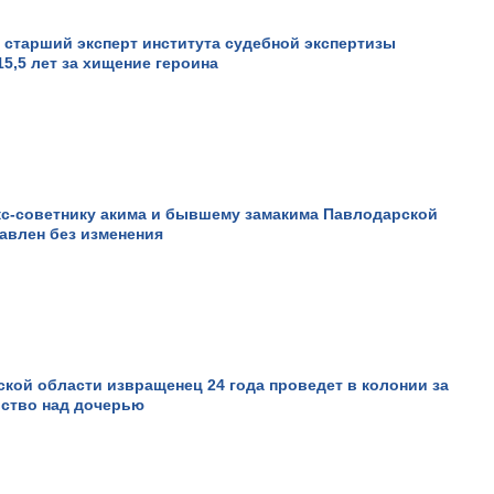
старший эксперт института судебной экспертизы
15,5 лет за хищение героина
кс-советнику акима и бывшему замакима Павлодарской
авлен без изменения
кой области извращенец 24 года проведет в колонии за
ьство над дочерью