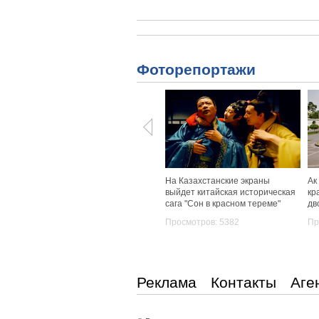
Фоторепортажи
На Казахстанские экраны
Ак
выйдет китайская историческая
кр
сага "Сон в красном тереме"
дв
Просмотров: 5382
Пр
Реклама
Контакты
Аге