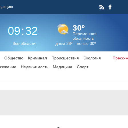
дакцию
30º
09
:
32
Переменная
облачность
Все области
днем 38º ночью 30º
Общество
Криминал
Происшествия
Экология
Пресс-
азование
Недвижимость
Медицина
Спорт