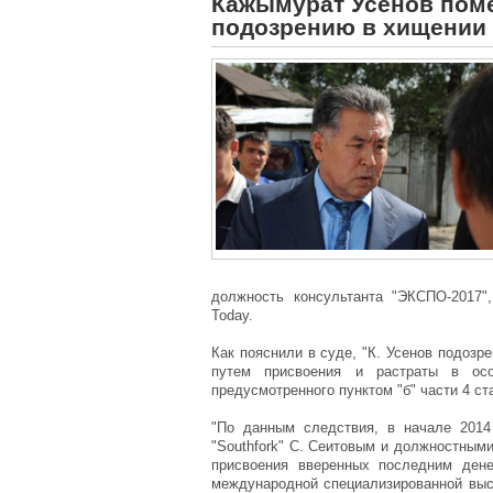
Кажымурат Усенов пом
подозрению в хищении 
должность консультанта "ЭКСПО-2017"
Today.
Как пояснили в суде, "К. Усенов подозр
путем присвоения и растраты в осо
предусмотренного пунктом "б" части 4 ст
"По данным следствия, в начале 2014
"Southfork" С. Сеитовым и должностным
присвоения вверенных последним дене
международной специализированной выс