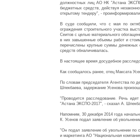
должностных лиц АО НК "Астана ЭКСПО
бюджетных средств, действуя незаконно
открытому тендеру", - проинформировали
В суде сообщили, что с мая по октяб
ограждения строительного участка выст
Сеитов с целью материального обогащен
в них завышенные объемы работ и стоим
перечислены крупные суммы денежных с
средств обналичивалась.
В настоящее время досудебное расслед
Как сообщалось ранее, отец Максата Усе
По словам председателя Агентства по д
Шпекбаева, задержание Усенова произош
"Проводится расследование. Речь идет
"Астана ЭКСПО-2017", - сказал А. Шпекб
Напомним, 30 декабря 2014 года началь
К. Усенов подал заявление об увольнени
"Он подал заявление об увольнении по 
и маркетинга АО "Национальная компани