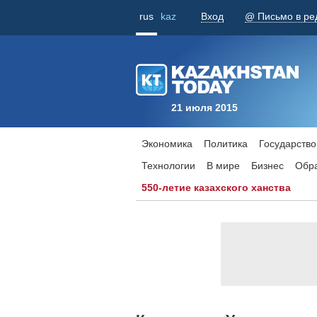
rus
kaz
Вход
@ Письмо в ре
21 июля 2015
Экономика
Политика
Государство
Технологии
В мире
Бизнес
Обр
550-летие казахского ханства