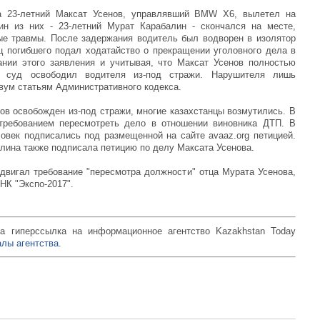
Просмотров: 18996
а 23-летний Максат Усенов, управлявший BMW X6, вылетел на
ин из них - 23-летний Мурат Карабалин - скончался на месте,
е травмы. После задержания водитель был водворен в изолятор
 погибшего подал ходатайство о прекращении уголовного дела в
ании этого заявления и учитывая, что Максат Усенов полностью
й суд освободил водителя из-под стражи. Нарушителя лишь
вум статьям Административного кодекса.
ов освобожден из-под стражи, многие казахстанцы возмутились. В
требованием пересмотреть дело в отношении виновника ДТП. В
овек подписались под размещенной на сайте avaaz.org петицией.
лина также подписала петицию по делу Максата Усенова.
ыдвигал требование "пересмотра должности" отца Мурата Усенова,
НК "Экспо-2017".
а гиперссылка на информационное агентство Kazakhstan Today
лы агентства.