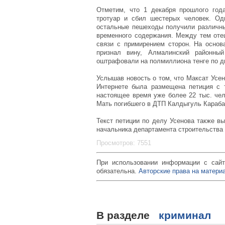
Отметим, что 1 декабря прошлого год
тротуар и сбил шестерых человек. Од
остальные пешеходы получили различны
временного содержания. Между тем отец
связи с примирением сторон. На основ
признал вину, Алмалинский районны
оштрафовали на полмиллиона тенге по д
Услышав новость о том, что Максат Усен
Интернете была размещена петиция с 
настоящее время уже более 22 тыс. чел
Мать погибшего в ДТП Калдыгуль Караба
Текст петиции по делу Усенова также в
начальника департамента строительства 
Просмотров: 7551
При использовании информации с сайт
обязательна.
Авторские права на материа
В разделе
криминал