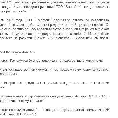
-2017", реализуя преступный умысел, направленный на хищение
, создали условия для признания ТОО "Southfork" победителем по
 в пресс-службе.
рь 2014 года ТОО "Southfork" произвело работу по устройству
авки. При этом, действуя по предварительной договоренности, С.
ия ежемесячно при составлении актов выполненных работ включал
ость. На их основе в период с 15 мая по октябрь 2014 года были
редств на расчетный счет ТОО "Southfork". В дальнейшем часть
ование продолжается.
нова - Кажымурат Усенов задержан по подозрению в коррупции.
елам государственной службы и противодействию коррупции Алика
ло в среду.
 о бюджетных средствах в рамках его деятельности в компании
аев.
ник департамента строительства нацкомпании "Астана ЭКСПО-2017"
и по собственному желанию.
Не верьте всему, что види
собственному желанию", - сообщили в департаменте коммуникаций
он вам это докажет!.
я "Астана ЭКСПО-2017".