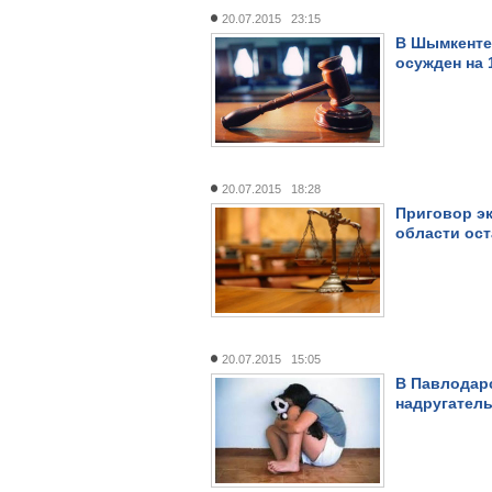
20.07.2015 23:15
В Шымкенте 
осужден на 
20.07.2015 18:28
Приговор э
области ост
20.07.2015 15:05
В Павлодарс
надругател