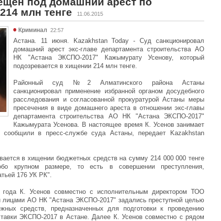
ещен под домашний арест по
214 млн тенге
11.06.2015
Криминал
22:57
Астана. 11 июня. Kazakhstan Today - Суд санкционировал
домашний арест экс-главе департамента строительства АО
НК "Астана ЭКСПО-2017" Кажымурату Усенову, который
подозревается в хищении 214 млн тенге.
Районный суд №2 Алматинского района Астаны
санкционировал применение избранной органом досудебного
расследования и согласованной прокуратурой Астаны меры
пресечения в виде домашнего ареста в отношении экс-главы
департамента строительства АО НК "Астана ЭКСПО-2017"
Кажымурата Усенова. В настоящее время К. Усенов занимает
, сообщили в пресс-службе суда Астаны, передает Kazakhstan
евается в хищении бюджетных средств на сумму 214 000 000 тенге
бо крупном размере, то есть в совершении преступления,
атьей 176 УК РК".
 года К. Усенов совместно с исполнительным директором ТОО
и лицами АО НК "Астана ЭКСПО-2017" задались преступной целью
жных средств, предназначенных для подготовки к проведению
тавки ЭКСПО-2017 в Астане. Далее К. Усенов совместно с рядом