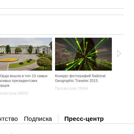
 Орда вошла в топ-10 самых
Конкурс фотографий National
Сказочный
асивых президентских
Geographic Traveler 2015.
14-летнег
орцов
Просмотров: 75964
Просмотро
осмотров: 88052
нтство
Подписка
Пресс-центр