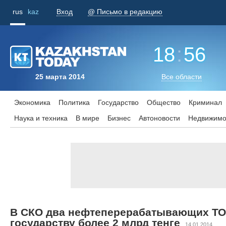
rus
kaz
Вход
@ Письмо в редакцию
18
:
56
25 марта 2014
Все области
Экономика
Политика
Государство
Общество
Криминал
Наука и техника
В мире
Бизнес
Aвтоновости
Недвижимо
В СКО два нефтеперерабатывающих ТО
государству более 2 млрд тенге
14.01.2014