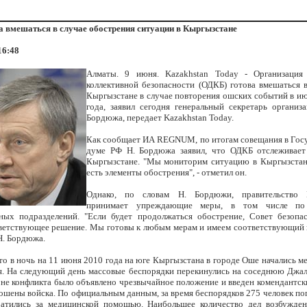
 вмешаться в случае обострения ситуации в Кыргызстане
16:48
Алматы. 9 июня. Kazakhstan Today - Организация
коллективной безопасности (ОДКБ) готова вмешаться 
Кыргызстане в случае повторения ошских событий в и
года, заявил сегодня генеральный секретарь организ
Бордюжа, передает Kazakhstan Today.
Как сообщает ИА REGNUM, по итогам совещания в Гос
думе РФ Н. Бордюжа заявил, что ОДКБ отслеживает
Кыргызстане. "Мы мониторим ситуацию в Кыргызстане
есть элементы обострения", - отметил он.
Однако, по словам Н. Бордюжи, правительство 
принимает упреждающие меры, в том числе по 
ных подразделений. "Если будет продолжаться обострение, Совет безоп
ветствующее решение. Мы готовы к любым мерам и имеем соответствующий п
Н. Бордюжа.
то в ночь на 11 июня 2010 года на юге Кыргызстана в городе Оше начались м
я. На следующий день массовые беспорядки перекинулись на соседнюю Джа
оне конфликта было объявлено чрезвычайное положение и введен комендантск
ошены войска. По официальным данным, за время беспорядков 275 человек пог
ратились за медицинской помощью. Наибольшее количество дел возбужде