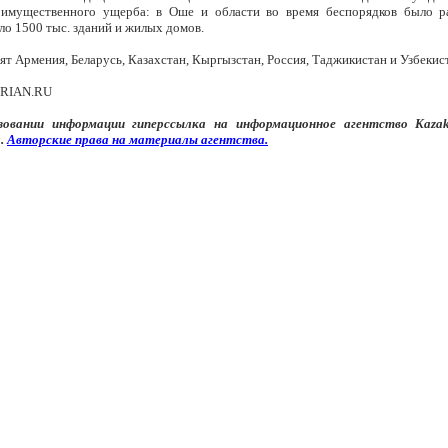
имущественного ущерба: в Оше и области во время беспорядков было р
ло 1500 тыс. зданий и жилых домов.
т Армения, Беларусь, Казахстан, Кыргызстан, Россия, Таджикистан и Узбекис
а RIAN.RU
зовании информации
гипер
ссылка на информационное агентство
Kaza
.
Авторские
права
на
материалы
агентства
.