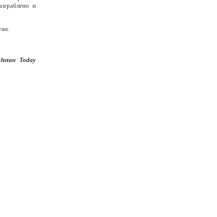
азграблено и
тан.
khstan Today