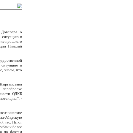
 Договора о
в ситуацию в
юне прошлого
ации Николай
ударственной
 ситуацию в
, знаем, что
Кыргызстана
переброске
асности ОДКБ
отенциал", -
ежэтнические
лал-Абадскую
ий час. На юг
ибли и более
но по фактам