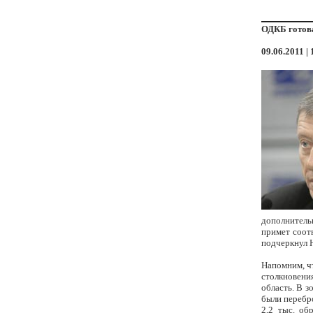
ОДКБ готова
09.06.2011 | 
дополнитель
примет соот
подчеркнул 
Напомним, ч
столкновени
область. В з
были перебр
2,2 тыс. об