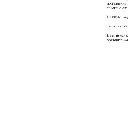
причинения 
сожжено око
В ОДКБ входя
фото с сайт
При исполь
обязательна