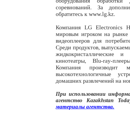
оборудования обработки
соревнований. За дополни
обратитесь к www.lg.kz.
Компания LG Electronics H
мировым игроком на рынке п
видеоплееров для потребите
Среди продуктов, выпускаемы
жидкокристаллические и 
кинотеатры, Blu-ray-плее
Компания производит м
высокотехнологичные устр
домашних развлечений на но
При использовании инфор
агентство
Kazakhstan Toda
материалы
агентства
.