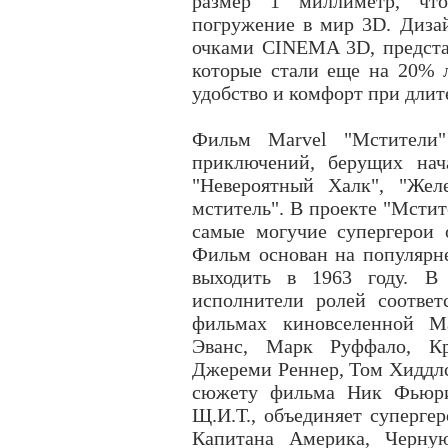
размер 1 миллиметр, чт
погружение в мир 3D. Диза
очками CINEMA 3D, предста
которые стали еще на 20% 
удобство и комфорт при длит
Фильм Marvel "Мстители"
приключений, берущих нач
"Невероятный Халк", "Жел
мститель". В проекте "Мстит
самые могучие супергерои 
Фильм основан на популярне
выходить в 1963 году. В 
исполнители ролей соотве
фильмах киновселенной Ma
Эванс, Марк Руффало, Кр
Джереми Реннер, Том Хиддлс
сюжету фильма Ник Фьюри,
Щ.И.Т., объединяет супергер
Капитана Америка, Черну