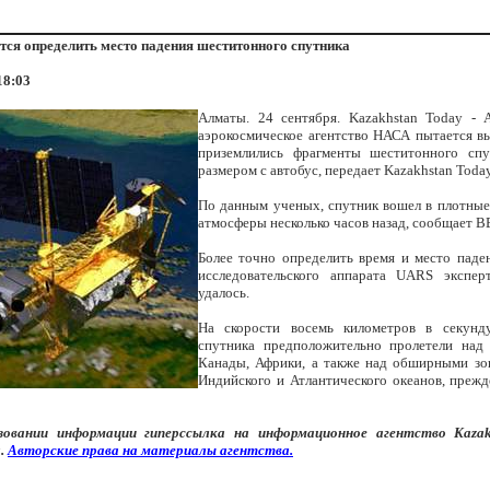
ся определить место падения шеститонного спутника
18:03
Алматы. 24 сентября. Kazakhstan Today - 
аэрокосмическое агентство НАСА пытается вы
приземлились фрагменты шеститонного сп
размером с автобус, передает Kazakhstan Today
По данным ученых, спутник вошел в плотные
атмосферы несколько часов назад, сообщает В
Более точно определить время и место паде
исследовательского аппарата UARS экспер
удалось.
На скорости восемь километров в секунд
спутника предположительно пролетели над
Канады, Африки, а также над обширными зо
Индийского и Атлантического океанов, прежд
зовании информации
гипер
ссылка на информационное агентство
Kaza
.
Авторские
права
на
материалы
агентства
.