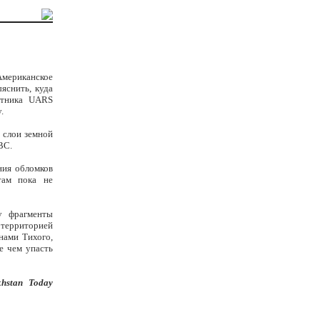
Американское
яснить, куда
утника UARS
.
 слои земной
ВС.
ния обломков
там пока не
у фрагменты
 территорией
нами Тихого,
е чем упасть
khstan Today