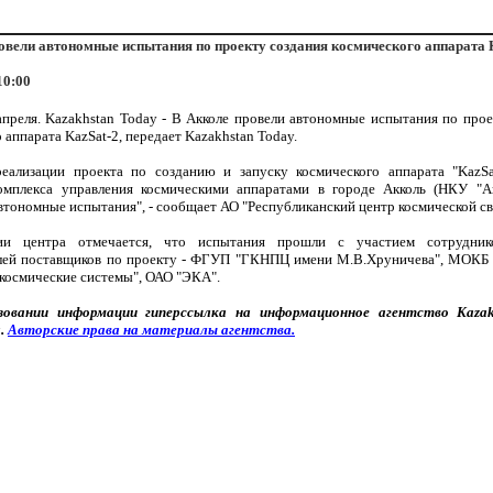
овели автономные испытания по проекту создания космического аппарата 
10:00
апреля. Kazakhstan Today - В Акколе провели автономные испытания по прое
 аппарата KazSat-2, передает Kazakhstan Today.
еализации проекта по созданию и запуску космического аппарата "KazSa
омплекса управления космическими аппаратами в городе Акколь (НКУ "А
втономные испытания", - сообщает АО "Республиканский центр космической св
и центра отмечается, что испытания прошли с участием сотрудн
лей поставщиков по проекту - ФГУП "ГКНПЦ имени М.В.Хруничева", МОКБ
 космические системы", ОАО "ЭКА".
зовании информации
гипер
ссылка на информационное агентство
Kaza
.
Авторские
права
на
материалы
агентства
.