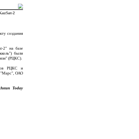
KazSat-2
кту создания
t-2" на базе
кколь") были
язи" (РЦКС).
иков РЦКС и
 "Марс", ОАО
khstan Today