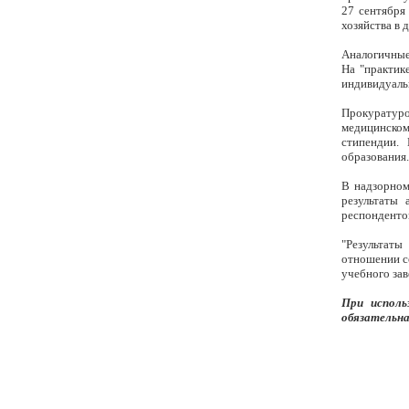
27 сентября
хозяйства в 
Аналогичные
На "практик
индивидуаль
Прокуратур
медицинско
стипендии.
образования.
В надзорном
результаты
респонденто
"Результат
отношении со
учебного зав
При исполь
обязательна