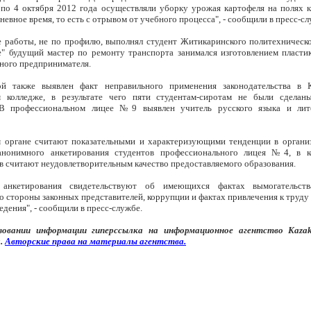
 по 4 октября 2012 года осуществляли уборку урожая картофеля на полях к
дневное время, то есть с отрывом от учебного процесса", - сообщили в пресс-сл
 работы, не по профилю, выполнял студент Житикаринского политехническо
е" будущий мастер по ремонту транспорта занимался изготовлением пласти
ного предпринимателя.
ой также выявлен факт неправильного применения законодательства в К
м колледже, в результате чего пяти студентам-сиротам не были сделан
 В профессиональном лицее №9 выявлен учитель русского языка и лит
 органе считают показательными и характеризующими тенденции в орган
 анонимного анкетирования студентов профессионального лицея №4, в 
в считают неудовлетворительным качество предоставляемого образования.
ы анкетирования свидетельствуют об имеющихся фактах вымогательств
 стороны законных представителей, коррупции и фактах привлечения к труду
едения", - сообщили в пресс-службе.
зовании информации
гипер
ссылка на информационное агентство
Kaza
.
Авторские
права
на
материалы
агентства
.