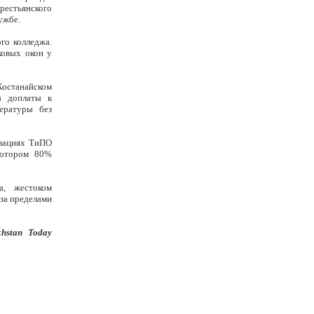
рестьянского
ужбе.
го колледжа.
ковых окон у
останайском
ы доплаты к
ературы без
изациях ТиПО
котором 80%
а, жестоком
 за пределами
khstan Today