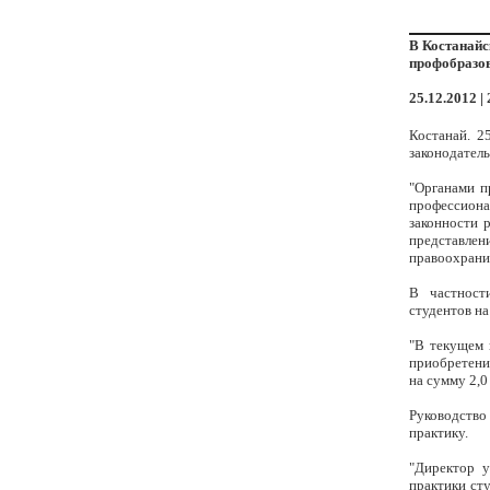
В Костанайс
профобразо
25.12.2012 |
Костанай. 2
законодатель
"Органами п
профессиона
законности 
представлен
правоохрани
В частност
студентов на
"В текущем 
приобретени
на сумму 2,0
Руководство
практику.
"Директор у
практики сту