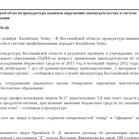
кой области прокуратура выявила нарушения законодательства в системе
вания
 20:40
5 декабря. Kazakhstan Today - В Костанайской области прокуратура выяви
ства в системе профобразования, передает Kazakhstan Today.
рокуратуры Костанайской области в результате проверки в учреждениях те
льного образования (ТиПО) по вопросу применения законодательства об о
расходования бюджетных средств за 2011 год и истекший период 2012 года..
ий, возбуждено 7 дел об административных правонарушениях, 2 материала 
тельные органы", - сообщили в пресс-службе прокуратуры Костанайской облас
и, сотрудниками надзорного органа обнаружено нарушение конституц
 бесплатное образование.
году профессиональным лицеем №17 израсходовано 1,8 млн тенге средств 
е продуктов питания, при наличии экономии бюджетных средств по указанн
 млн тенге", - сообщили в прокуратуре.
 того же лицея устроило студентам специальностей "повар" и "официант" 
казанного лицея Орымбаев Х. Д. заключил договор об организации прои
дентов с рестораном "Д." города Костаная. Фактически же около 100 студент