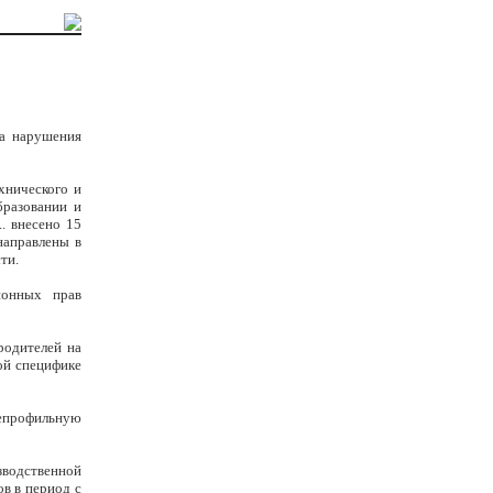
ла нарушения
хнического и
бразовании и
. внесено 15
направлены в
ти.
ионных прав
родителей на
ой специфике
непрофильную
зводственной
ов в период с