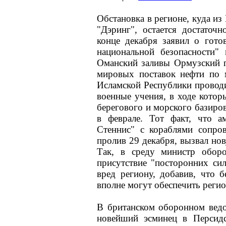
Обстановка в регионе, куда из 
"Дэринг", остается достаточ
конце декабря заявил о гото
национальной безопасности"
Оманский заливы Ормузский п
мировых поставок нефти по
Исламской Республики провод
военные учения, в ходе котор
берегового и морского базиров
в феврале. Тот факт, что а
Стеннис" с кораблями сопро
пролив 29 декабря, вызвал но
Так, в среду министр обор
присутствие "посторонних си
вред региону, добавив, что б
вполне могут обеспечить регио
В британском оборонном ведо
новейший эсминец в Персид