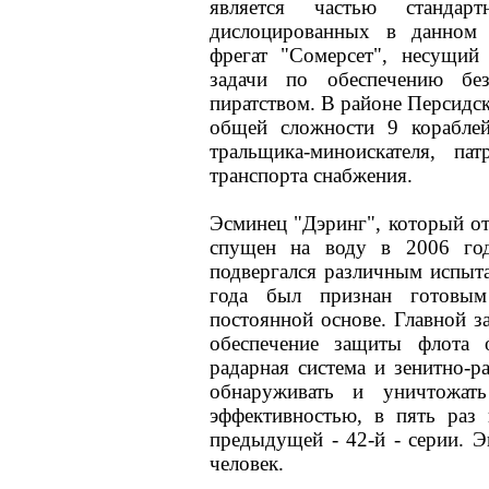
является частью стандар
дислоцированных в данном 
фрегат "Сомерсет", несущи
задачи по обеспечению бе
пиратством. В районе Персидск
общей сложности 9 корабле
тральщика-миноискателя, па
транспорта снабжения.
Эсминец "Дэринг", который от
спущен на воду в 2006 год
подвергался различным испыт
года был признан готовым
постоянной основе. Главной з
обеспечение защиты флота 
радарная система и зенитно-
обнаруживать и уничтожат
эффективностью, в пять раз
предыдущей - 42-й - серии. Э
человек.