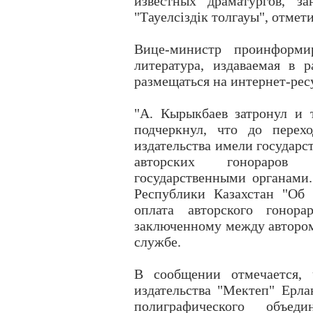
известных драматургов, з
"Тауелсіздік толгауы", отмет
Вице-министр проинформир
литература, издаваемая в р
размещаться на интернет-рес
"А. Кырыкбаев затронул и 
подчеркнул, что до перех
издательства имели государс
авторских гонораров у
государственными органами.
Республики Казахстан "Об
оплата авторского гонора
заключенному между автором 
службе.
В сообщении отмечается, 
издательства "Мектеп" Ерла
полиграфического объе