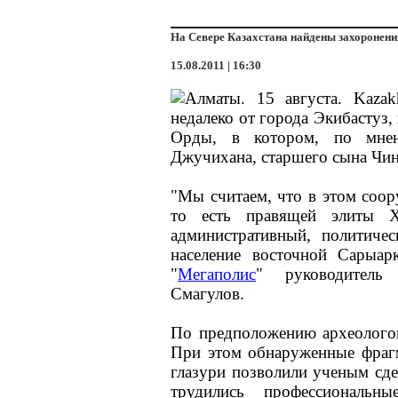
На Севере Казахстана найдены захоронен
15.08.2011 | 16:30
Алматы. 15 августа. Kazak
недалеко от города Экибастуз
Орды, в котором, по мнен
Джучихана, старшего сына Чинг
"Мы считаем, что в этом соо
то есть правящей элиты X
административный, политичес
население восточной Сарыар
"
Мегаполис
" руководитель 
Смагулов.
По предположению археологов
При этом обнаруженные фрагм
глазури позволили ученым сде
трудились профессиональн