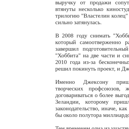
выручку от продажи сопут
втянуты несколько киносту
трилогию "Властелин колец"
сильно затянулась.
В 2008 году снимать "Хобб
который самоотверженно р
завершил подготовительны
"Хоббита" на две части и сн
2010 года из-за бесконечн
решил покинуть проект, и Дж
Именно Джексону пришл
творческих профсоюзов, 
договариваться о более выго
Зеландии, которому пришл
законодательство, иначе, ка
бы около полутора миллиардо
Тем временем одна из участ