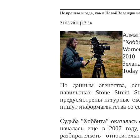
Не прошло и года, как в Новой Зеландии 
21.03.2011 | 17:34
Алматы
"Хобб
Warne
2010 
Зеланд
Today 
По данным агентства, осн
павильонах Stone Street S
предусмотрены натурные съ
пишут информагентства со сс
Судьба "Хоббита" оказалась 
началась еще в 2007 году,
разбирательств относител