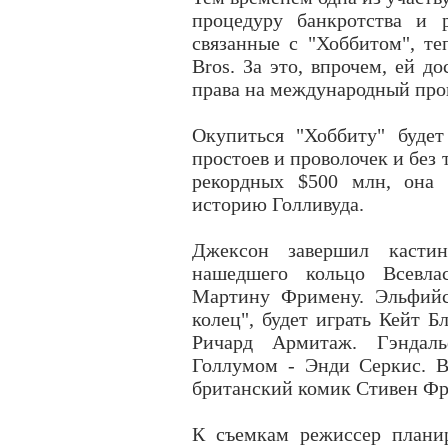
процедуру банкротства и р
связанные с "Хоббитом", те
Bros. За это, впрочем, ей 
права на международный про
Окупиться "Хоббиту" будет
простоев и проволочек и без
рекордных $500 млн, она 
историю Голливуда.
Джексон завершил кастин
нашедшего кольцо Всевлас
Мартину Фримену. Эльфийс
колец", будет играть Кейт Б
Ричард Армитаж. Гэндал
Голлумом - Энди Серкис. В
британский комик Стивен Фр
К съемкам режиссер планир