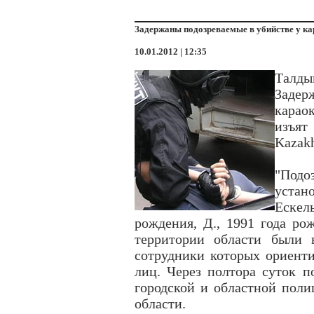
Задержаны подозреваемые в убийстве у ка
10.01.2012 | 12:35
Талды
Задер
карао
изъят
Kazakh
"Подо
уста
Еске
рождения, Д., 1991 года ро
территории области были 
сотрудники которых ориент
лиц. Через полтора суток 
городской и областной поли
области.