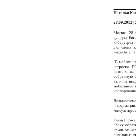
Наталья Кас
28.09.2012 |
Москва. 28 
супруга Евг
киберугроз 
для своих в
Kazakhstan T
"В мобильны
встроено П
возможным 
собранную и
наличие ниг
мобильном у
исследования
Возглавляе
информации.
консультиро
Глава Infowa
"Хочу обрат
исков от жи
пользователя