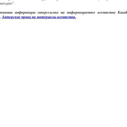
выгодно".
зовании информации
гипер
ссылка на информационное агентство
Kaza
.
Авторские
права
на
материалы
агентства
.