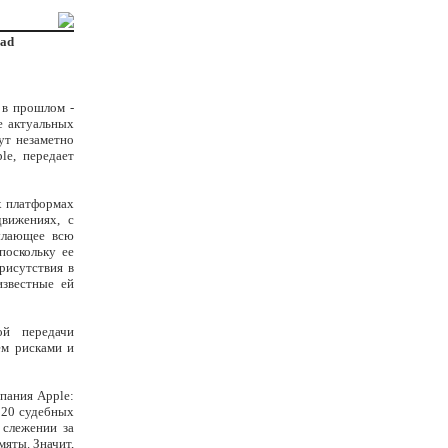
Pad
 в прошлом -
е актуальных
ут незаметно
le, передает
х платформах
вижениях, с
ылающее всю
поскольку ее
рисутствия в
известные ей
ой передачи
ем рисками и
мпания Apple:
 20 судебных
 слежении за
мяты. Значит,