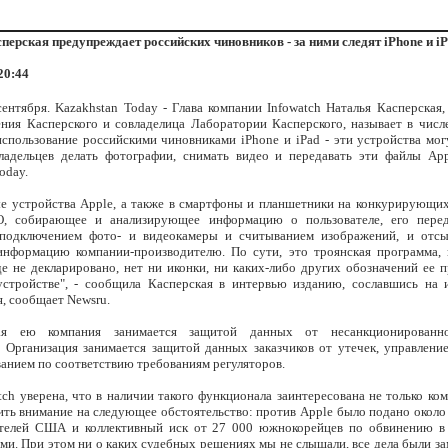
перская предупреждает российских чиновников - за ними следят iPhone и i
 20:44
сентября. Kazakhstan Today - Глава компании Infowatch Наталья Касперская,
ения Касперского и совладелица Лаборатории Касперского, называет в числ
использование российскими чиновниками iPhone и iPad - эти устройства мог
ладельцев делать фотографии, снимать видео и передавать эти файлы App
oday.
е устройства Apple, а также в смартфоны и планшетники на конкурирующи
О, собирающее и анализирующее информацию о пользователе, его перед
подключением фото- и видеокамеры и считыванием изображений, и отс
нформацию компании-производителю. По сути, это троянская программа, 
де не декларировано, нет ни иконки, ни каких-либо других обозначений ее п
стройстве", - сообщила Касперская в интервью изданию, сославшись на 
, сообщает Newsru.
мая ею компания занимается защитой данных от несанкционированн
 Организация занимается защитой данных заказчиков от утечек, управлени
ванием по соответствию требованиям регуляторов.
tch уверена, что в наличии такого функционала заинтересована не только ко
ить внимание на следующее обстоятельство: против Apple было подано около
телей США и коллективный иск от 27 000 южнокорейцев по обвинению в
ми. При этом ни о каких судебных решениях мы не слышали, все дела были за