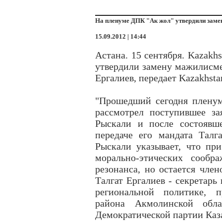
На пленуме ДПК "Ак жол" утвердили заме
15.09.2012 | 14:44
Астана. 15 сентября. Kazakh
утвердили замену мажилисме
Ергалиев, передает Kazakhsta
"Прошедший сегодня плену
рассмотрел поступившее з
Рыскали и после состоявш
передаче его мандата Талг
Рыскали указывает, что пр
морально-этических сообр
резонанса, но остается чле
Талгат Ергалиев - секретарь
региональной политике, п
района Акмолинской обла
Демократической партии Каза