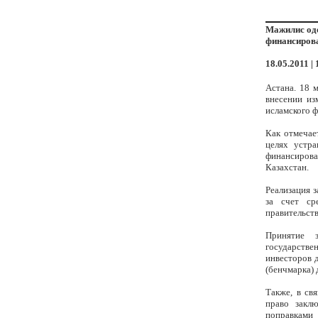
Мажилис одо
финансиров
18.05.2011 | 
Астана. 18 
внесении из
исламского ф
Как отмечае
целях устра
финансиров
Казахстан.
Реализация 
за счет ср
правительств
Принятие з
государств
инвесторов 
(бенчмарка) 
Также, в св
право закл
поправками