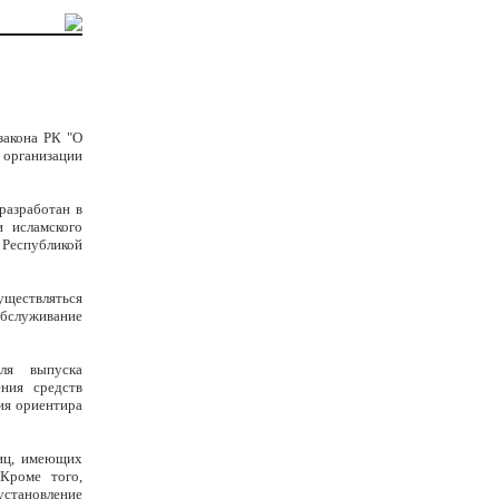
закона РК "О
 организации
разработан в
и исламского
Республикой
уществляться
бслуживание
для выпуска
ния средств
ия ориентира
лиц, имеющих
Кроме того,
становление