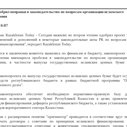
брил поправки в законодательство по вопросам организации исламского
ания
16:07
мая. Kazakhstan Today - Сегодня мажилис во втором чтении одобрил проект 
менений и дополнений в некоторые законодательные акты РК по вопросам
инансирования", передает Kazakhstan Today.
тся в заключении комитета мажилиса по финансам и бюджету, законопроект 
нения имеющихся пробелов в законодательстве по вопросам организаци
ания, в частности выпуска государственных исламских ценных бумаг 
законопроекта по выпуску государственных исламских ценных бумаг будет ос
едств республиканского бюджета в рамках бюджетной программы "О
енного долга".
аконопроекта обеспечит необходимую нормативно-правовую базу 
енных исламских ценных бумаг Республикой Казахстан в целях привлече
для финансирования дефицита республиканского бюджета, а также установлен
для корпоративного сектора Казахстана.
язи с расширением понятия "оригинатор" приводится в соответствие круг 
ючать договоры с советами по принципам исламского финансирования. 
 предусматривается отнесение к компетенции уполномоченного органа у