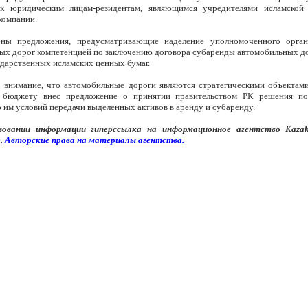
 к юридическим лицам-резидентам, являющимся учредителями исламской 
компании.
ены предложения, предусматривающие наделение уполномоченного орган
ых дорог компетенцией по заключению договора субаренды автомобильных до
ударственных исламских ценных бумаг.
 внимание, что автомобильные дороги являются стратегическими объектами
 бюджету внес предложение о принятии правительством РК решения по
 им условий передачи выделенных активов в аренду и субаренду.
зовании информации
гипер
ссылка на информационное агентство
Kaza
.
Авторские
права
на
материалы
агентства
.