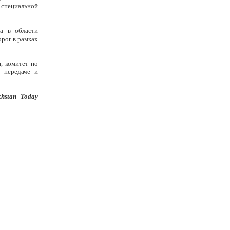
специальной
а в области
рог в рамках
, комитет по
 передаче и
khstan Today