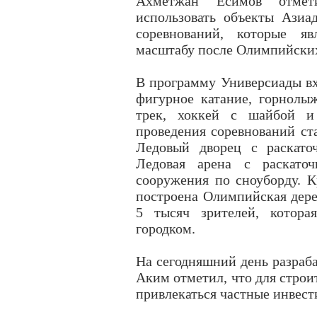
Ахметжан Есимов отмет
использовать объекты Азиа
соревнований, которые я
масштабу после Олимпийских
В программу Универсиады вхо
фигурное катание, горнолыж
трек, хоккей с шайбой и 
проведения соревнований ст
Ледовый дворец с раскато
Ледовая арена с раскато
сооружения по сноуборду. К
построена Олимпийская дере
5 тысяч зрителей, котора
городком.
На сегодняшний день разраба
Аким отметил, что для строи
привлекаться частные инвест