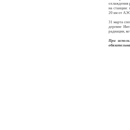
охлаждения 
на станции: 
20 км от АЭ
31 марта сп
деревне Иит
радиации, ко
При исполь
обязательна