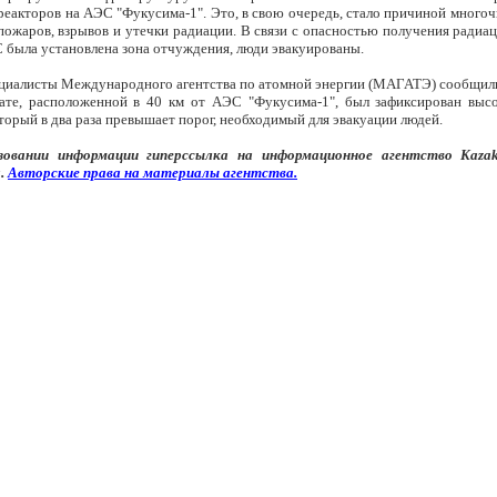
реакторов на АЭС "Фукусима-1". Это, в свою очередь, стало причиной много
пожаров, взрывов и утечки радиации. В связи с опасностью получения радиа
С была установлена зона отчуждения, люди эвакуированы.
ециалисты Международного агентства по атомной энергии (МАГАТЭ) сообщили 
ате, расположенной в 40 км от АЭС "Фукусима-1", был зафиксирован выс
торый в два раза превышает порог, необходимый для эвакуации людей.
зовании информации
гипер
ссылка на информационное агентство
Kaza
.
Авторские
права
на
материалы
агентства
.