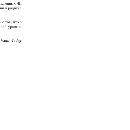
численных ЧП
ции в радиусе
о том, что в
окий уровень
khstan Today