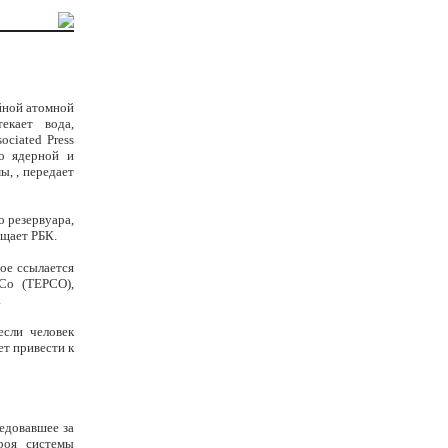
ийной атомной
екает вода,
ciated Press
по ядерной и
, , передает
о резервуара,
бщает РБК.
ое ссылается
Co (TEPCO),
.
если человек
ет привести к
едовавшее за
роя системы