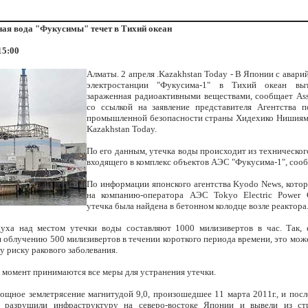
ая вода "Фукусимы" течет в Тихий океан
15:00
Алматы. 2 апреля .Kazakhstan Today - В Японии с авар
электростанции "Фукусима-1" в Тихий океан выт
зараженная радиоактивными веществами, сообщает Asso
со ссылкой на заявление представителя Агентства 
промышленной безопасности страны Хидехико Нишиямы
Kazakhstan Today.
По его данным, утечка воды происходит из техническог
входящего в комплекс объектов АЭС "Фукусима-1", соо
По информации японского агентства Kyodo News, котор
на компанию-оператора АЭС Tokyo Electric Power 
утечка была найдена в бетонном колодце возле реактора
уха над местом утечки воды составляют 1000 милизивертов в час. Так, 
 облучению 500 милизивертов в течении короткого периода времени, это мож
 риску ракового заболевания.
 момент принимаются все меры для устранения утечки.
ощное землетрясение магнитудой 9,0, произошедшее 11 марта 2011г., и посл
 разрушили инфраструктуру на северо-востоке Японии и вывели из ст