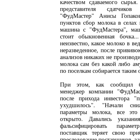
качеством сдаваемого сырья
представителя сдатчико
"ФудМастер" Анисы Гопаков
пунктов сбор молока в селах 
машина с "ФудМастера", маш
стоит обыкновенная бочка..
неизвестно, какое молоко в ве
неразведенное, после прививок
анализов никаких не производи
молока сам без какой либо ам
по поселкам собирается таким о
При этом, как сообщил б
менеджер компании "ФудМас
после прихода инвестора "
ухудшилось". "Начали сни
параметры молока, все это
открыто. Давались указани
фальсифицировать параме
поставщик теряет свою при
преследование поставщиков, з