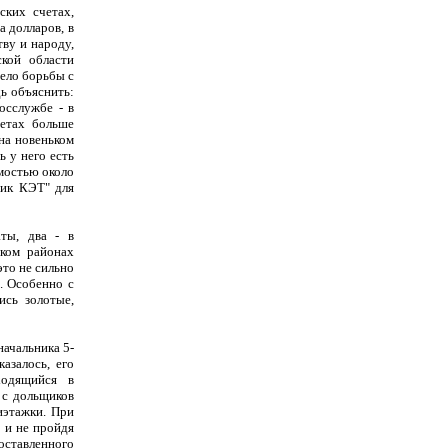
ских счетах,
 долларов, в
ву и народу,
кой области
дело борьбы с
дь объяснить:
осслужбе - в
четах больше
на новеньком
ь у него есть
имостью около
тик КЭТ" для
ты, два - в
ском районах
это не сильно
. Особенно с
ись золотые,
начальника 5-
азалось, его
ходящийся в
 с дольщиков
иэтажки. При
о и не пройдя
поставленного