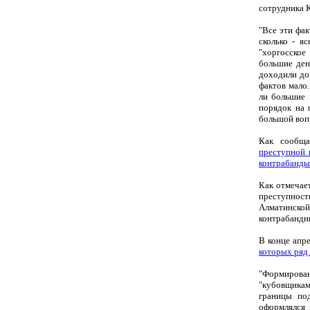
сотрудника 
"Все эти фак
сколько - я
"хоргосское
большие ден
доходили до
фактов мало.
ли большие 
порядок на 
большой вопр
Как сообща
преступной 
контрабанды
Как отмечае
преступност
Алматинской
контрабандн
В конце апр
которых ряд
"Формирова
"кубовщикам
границы по
оформлялся 