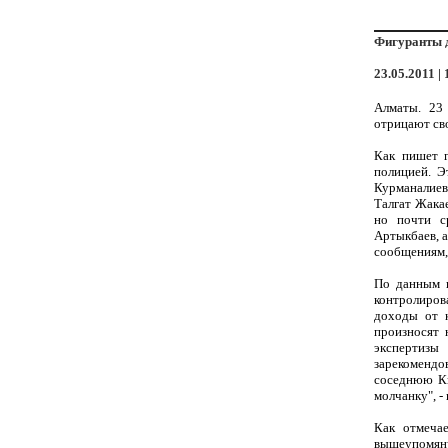
Фигуранты д
23.05.2011 | 
Алматы. 23 
отрицают сво
Как пишет г
полицией. Э
Курманалиев
Талгат Жака
но почти с
Артыкбаев, а
сообщениям,
По данным и
контролиров
доходы от к
произносят 
экспертизы
зарекомендо
соседнюю Ки
молчанку", - 
Как отмечае
вышеупомяну