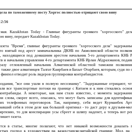
ела по таможенному посту Хоргос полностью отрицают свою вину
12:56
мая. Kazakhstan Today - Главные фигуранты громкого "хоргосского" де
ю вину, передает Kazakhstan Today.
азета "Время", главные фигуранты громкого "хоргосского дела" задержан
то взятый под арест замначальника ДКНБ по Акмолинской области полков
, находящиеся под домашним арестом начальник 5-го департамента КНБ 
ев и начальник управления 4-го департамента КНБ Ирлан Абдрахманов, подавш
разу отловленный начальник Алматинской областной таможни полковни
 также двое алматинцев Талгат Каирбаев и Бахыт Отарбаев, которым, судя п
 финпол отводит роль лидеров группировки контрабандистов.
здания, "все они ушли в полную несознанку". "Задержанные отрицают, ч
али все транспортные потоки на границе с Китаем и к ним стекались осно
онтрабанды. А некоторые, как нам стало известно, с момента задержан
ни слова, скорее всего, опасаясь, что могут быть записаны для идентифика
 их телефонных переговоров. Так, например, себя ведет Курманбек Арт
вавший себя в этом деле как большой оригинал - то даст деру к друзьям-ми
ргизию, то для конспирации усы сбреет и шляпу наденет, а теперь вот ре
пишет газета.
тся в статье, многие полагают, что нет никакой возможности доказать 
тых господ к художествам на казахстанско-китайской границе. Мол, на 