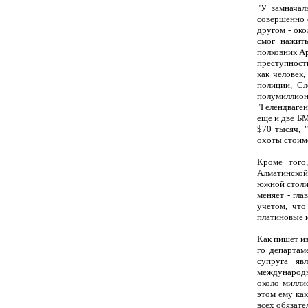
"У замначал
совершенно 
другом - ок
смог нажит
полковник Ар
преступность
как человек
полиции, Сл
полумиллион
"Гелендваген
еще и две БМ
$70 тысяч, 
охоты стоимо
Кроме того
Алматинской
южной столиц
меняет - гл
учетом, что
платиновые и
Как пишет из
го департам
супруга яв
международн
около милли
этом ему как
всех обязате