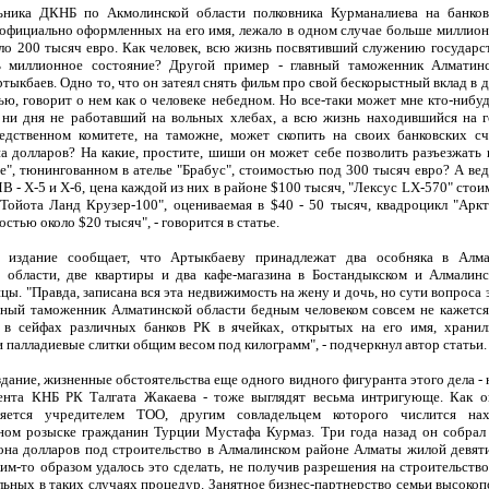
ьника ДКНБ по Акмолинской области полковника Курманалиева на банков
официально оформленных на его имя, лежало в одном случае больше миллиона
оло 200 тысяч евро. Как человек, всю жизнь посвятивший служению государст
ь миллионное состояние? Другой пример - главный таможенник Алматинс
тыкбаев. Одно то, что он затеял снять фильм про свой бескорыстный вклад в 
ю, говорит о нем как о человеке небедном. Но все-таки может мне кто-нибу
, ни дня не работавший на вольных хлебах, а всю жизнь находившийся на г
едственном комитете, на таможне, может скопить на своих банковских с
а долларов? На какие, простите, шиши он может себе позволить разъезжать 
е", тюнингованном в ателье "Брабус", стоимостью под 300 тысяч евро? А вед
В - Х-5 и Х-6, цена каждой из них в районе $100 тысяч, "Лексус LX-570" сто
"Тойота Ланд Крузер-100", оцениваемая в $40 - 50 тысяч, квадроцикл "Арк
стью около $20 тысяч", - говорится в статье.
, издание сообщает, что Артыкбаеву принадлежат два особняка в Алма
 области, две квартиры и два кафе-магазина в Бостандыкском и Алмалин
ы. "Правда, записана вся эта недвижимость на жену и дочь, но сути вопроса 
авный таможенник Алматинской области бедным человеком совсем не кажется
 в сейфах различных банков РК в ячейках, открытых на его имя, хранил
 палладиевые слитки общим весом под килограмм", - подчеркнул автор статьи.
дание, жизненные обстоятельства еще одного видного фигуранта этого дела - 
ента КНБ РК Талгата Жакаева - тоже выглядят весьма интригующе. Как ок
ляется учредителем ТОО, другим совладельцем которого числится на
ом розыске гражданин Турции Мустафа Курмаз. Три года назад он собрал
она долларов под строительство в Алмалинском районе Алматы жилой девят
им-то образом удалось это сделать, не получив разрешения на строительств
льных в таких случаях процедур. Занятное бизнес-партнерство семьи высоко