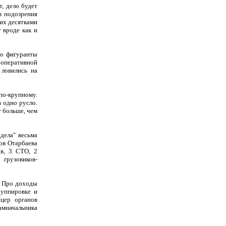
т, дело будет
в подозрения
них десятками
 вроде как и
то фигуранты
 оперативной
 ловились на
по-крупному.
 одно русло.
г больше, чем
дела" весьма
ов Отарбаева
ов, 3 СТО, 2
 грузовиков-
. Про доходы
руппировке и
ицер органов
амначальника