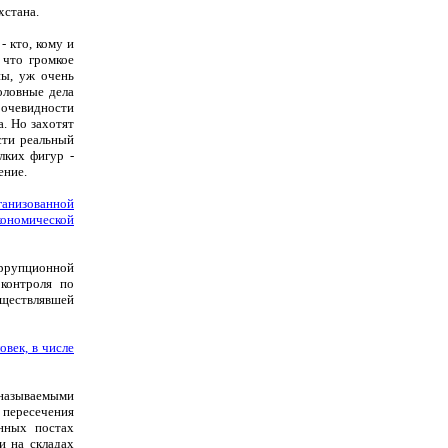
хстана.
- кто, кому и
 что громкое
ны, уж очень
оловные дела
 очевидности
а. Но захотят
сти реальный
лких фигур -
ение.
анизованной
кономической
оррупционной
 контроля по
уществлявшей
век, в числе
называемыми
 пересечения
нных постах
и на складах