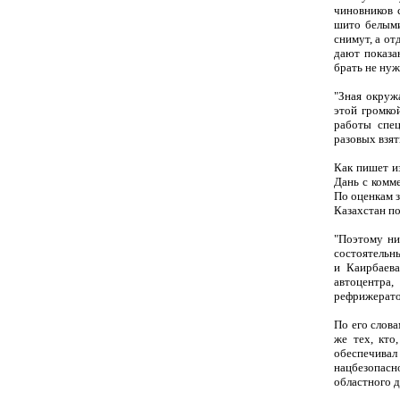
чиновников с
шито белыми
снимут, а от
дают показа
брать не нуж
"Зная окруж
этой громко
работы спец
разовых взят
Как пишет и
Дань с комм
По оценкам з
Казахстан по
"Поэтому ни
состоятельн
и Каирбаева
автоцентра,
рефрижератор
По его слов
же тех, кто
обеспечивал
нацбезопасн
областного д