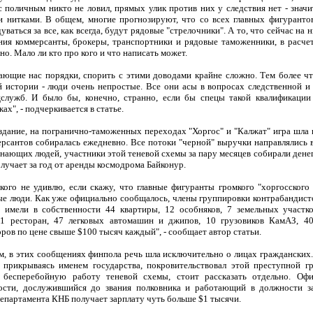
 поличным никто не ловил, прямых улик против них у следствия нет - значи
 нитками. В общем, многие прогнозируют, что со всех главных фигуранто
дуваться за все, как всегда, будут рядовые "стрелочники". А то, что сейчас на 
ния коммерсанты, брокеры, транспортники и рядовые таможенники, в расчет
но. Мало ли кто про кого и что написать может.
ающие нас порядки, спорить с этими доводами крайне сложно. Тем более ч
й истории - люди очень непростые. Все они асы в вопросах следственной и
служб. И было бы, конечно, странно, если бы спецы такой квалификации
ках", - подчеркивается в статье.
здание, на погранично-таможенных переходах "Хоргос" и "Калжат" игра шла 
ерсантов собиралась ежедневно. Все потоки "черной" выручки направлялись в
нающих людей, участники этой теневой схемы за пару месяцев собирали дене
лучает за год от аренды космодрома Байконур.
кого не удивлю, если скажу, что главные фигуранты громкого "хоргосского 
ые люди. Как уже официально сообщалось, члены группировки контрабандист
 имели в собственности 44 квартиры, 12 особняков, 7 земельных участк
 1 ресторан, 47 легковых автомашин и джипов, 10 грузовиков КамАЗ, 40
ов по цене свыше $100 тысяч каждый", - сообщает автор статьи.
ам, в этих сообщениях финпола речь шла исключительно о лицах гражданских
, прикрываясь именем государства, покровительствовал этой преступной г
 бесперебойную работу теневой схемы, стоит рассказать отдельно. Оф
ости, дослужившийся до звания полковника и работающий в должности з
епартамента КНБ получает зарплату чуть больше $1 тысячи.