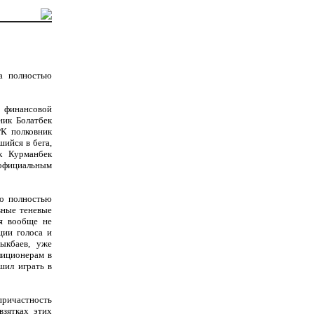
ла полностью
ы финансовой
ник Болатбек
РК полковник
ийся в бега,
к Курманбек
о официальным
то полностью
вные теневые
ия вообще не
ции голоса и
ыкбаев, уже
лиционерам в
шил играть в
причастность
взятках этих