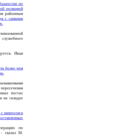
Казахстан по
вой полицией
им районным
да с санкции
н.
ганизованной
 служебного
уется. Иная
ую более чем
ва.
называемыми
 пересечения
нных постах
и на складах
с запросом к
поставленных
перацию по
 - сказал М.