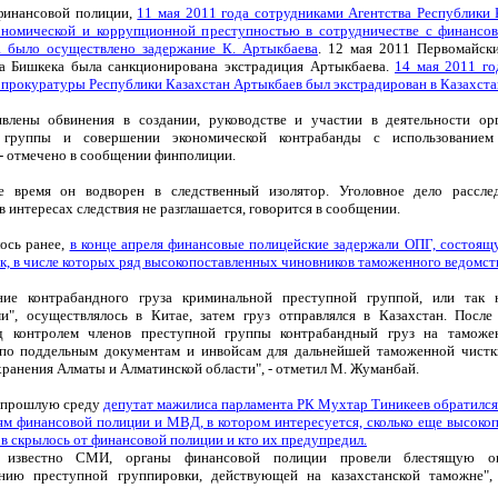
финансовой полиции,
11 мая 2011 года сотрудниками Агентства Республики 
ономической и коррупционной преступностью в сотрудничестве с финансо
 было осуществлено задержание К. Артыкбаева
. 12 мая 2011 Первомайск
а Бишкека была санкционирована экстрадиция Артыкбаева.
14 мая 2011 го
 прокуратуры Республики Казахстан Артыкбаев был экстрадирован в Казахста
влены обвинения в создании, руководстве и участии в деятельности ор
 группы и совершении экономической контрабанды с использованием
 - отмечено в сообщении финполиции.
е время он водворен в следственный изолятор. Уголовное дело расслед
 интересах следствия не разглашается, говорится в сообщении.
ось ранее,
в конце апреля финансовые полицейские задержали ОПГ, состоящ
ек, в числе которых ряд высокопоставленных чиновников таможенного ведомст
ние контрабандного груза криминальной преступной группой, или так 
и", осуществлялось в Китае, затем груз отправлялся в Казахстан. После
д контролем членов преступной группы контрабандный груз на таможе
по поддельным документам и инвойсам для дальнейшей таможенной чистк
хранения Алматы и Алматинской области", - отметил М. Жуманбай.
 прошлую среду
депутат мажилиса парламента РК Мухтар Тиникеев обратился 
ям финансовой полиции и МВД, в котором интересуется, сколько еще высоко
в скрылось от финансовой полиции и кто их предупредил.
о известно СМИ, органы финансовой полиции провели блестящую о
нию преступной группировки, действующей на казахстанской таможне",