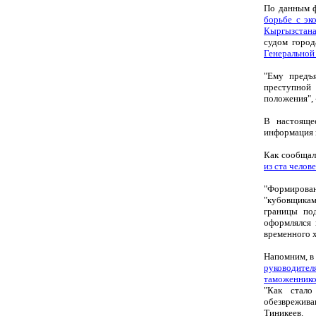
По данным 
борьбе с эк
Кыргызстана
судом город
Генеральной
"Ему предъя
преступной
положения",
В настояще
информация в
Как сообщал
из ста челов
"Формирова
"кубовщикам
границы по
оформлялся 
временного 
Напомним, в
руководител
таможеннико
"Как стал
обезврежива
Тиникеев.