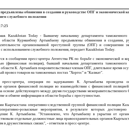
предъявлены обвинения в создании и руководстве ОПГ и экономической к
ием служебного положения
17:25
мая. Kazakhstan Today - Бывшему начальнику департамента таможенного
 области Курманбеку Артыкбаеву предъявлены обвинения в создании, р
деятельности организованной преступной группы (ОПГ) и совершении эк
с использованием служебного положения, передает Kazakhstan Today.
тся в сообщении пресс-центра Агентства РК по борьбе с экономической и к
ью (финансовая полиция), бывший начальник департамента таможенного
 области К. Артыкбаев покровительствовал членам ОПГ, длительное время ос
ый провоз товаров на таможенных постах "Хоргос" и "Калжат".
пресс-центра, операция по задержанию К. Артыкбаева проведена о
и органов финансовой полиции во взаимодействии с финансовой полицие
на основе действующего между двумя государствами межправительственного 
тве и обмене информации в области борьбы с преступностью.
ии Кыргызстана оперативно-следственной группой финансовой полиции Каз
оперативно-розыскные мероприятия, в результате которых достоверно 
ение К. Артыкбаева. "Установлено, что Артыкбаеву в укрытии от орган
ствовали отдельные должностные лица правоохранительных органов Кыргызст
им в дружественных связях", - отметили в пресс-центре.