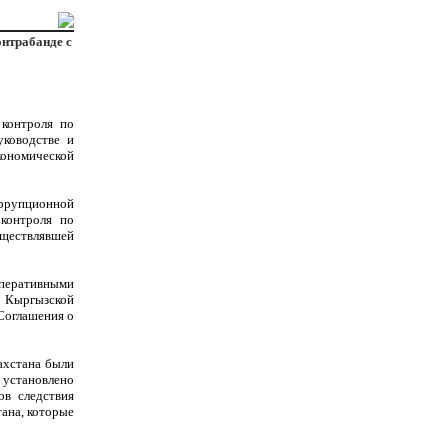
онтрабанде с
 контроля по
уководстве и
ономической
оррупционной
 контроля по
уществлявшей
перативными
й Кыргызской
Соглашения о
ахстана были
установлено
ов следствия
ана, которые