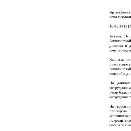
Артыкбаеву 
использован
16.05.2011 | 
Астана. 16 
Алматинской
участии в 
контрабанды 
Как отмечае
преступност
Алматинской
контрабандн
По данным 
сотрудникам
Республики 
сотрудничес
На территор
проведены 
местонахожд
покровитель
состояли с н