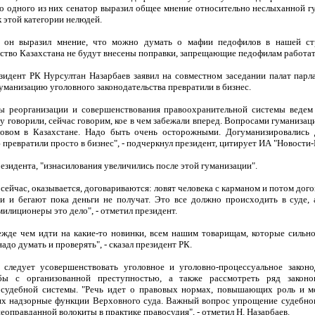
о одного из них сенатор выразил общее мнение относительно неслыханной г
 этой категории нелюдей.
, он выразил мнение, что можно думать о мафии педофилов в нашей стр
ство Казахстана не будут внесены поправки, запрещающие педофилам работат
зидент РК Нурсултан Назарбаев заявил на совместном заседании палат парла
уманизацию уголовного законодательства превратили в бизнес.
 реорганизации и совершенствования правоохранительной системы ведем
 говорили, сейчас говорим, кое в чем забежали вперед. Вопросами гуманизаци
вом в Казахстане. Надо быть очень осторожными. Догуманизировались 
превратили просто в бизнес", - подчеркнул президент, цитирует ИА "Новости-
езидента, "изнасилования увеличились после этой гуманизации".
сейчас, оказывается, договариваются: ловят человека с карманом и потом дог
и и бегают пока деньги не получат. Это все должно происходить в суде,
милиционеры это дело", - отметил президент.
ежде чем идти на какие-то новинки, всем нашим товарищам, которые сильн
адо думать и проверять", - сказал президент РК.
 следует усовершенствовать уголовное и уголовно-процессуальное законо
бы с организованной преступностью, а также рассмотреть ряд законо
судебной системы. "Речь идет о правовых нормах, повышающих роль и м
 надзорные функции Верховного суда. Важный вопрос упрощение судебног
еоправданной волокиты в практике правосудия", - отметил Н. Назарбаев.