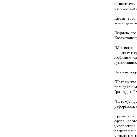
Относительн
отношению к
Кроме того
законодатель
Недавно пре
Казахстане г
"Мы вопросы
прошлом году
любимым сло
гуманизацию 
По словам пр
"Потому что 
полицейским
"разводить" 
"Потому, пр
реформами, н
Кроме того,
сфере борь
укреплению 
расширяющих
устранение н