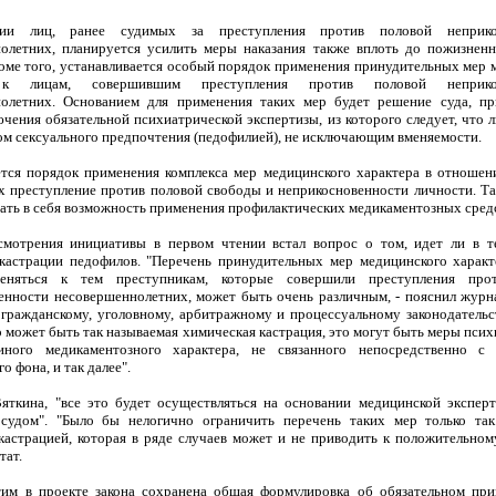
ии лиц, ранее судимых за преступления против половой неприкос
олетних, планируется усилить меры наказания также вплоть до пожизнен
оме того, устанавливается особый порядок применения принудительных мер 
 к лицам, совершившим преступления против половой неприкос
олетних. Основанием для применения таких мер будет решение суда, п
чения обязательной психиатрической экспертизы, из которого следует, что 
ом сексуального предпочтения (педофилией), не исключающим вменяемости.
ется порядок применения комплекса мер медицинского характера в отношен
 преступление против половой свободы и неприкосновенности личности. Та
ать в себя возможность применения профилактических медикаментозных сред
мотрения инициативы в первом чтении встал вопрос о том, идет ли в т
кастрации педофилов. "Перечень принудительных мер медицинского характ
еняться к тем преступникам, которые совершили преступления про
енности несовершеннолетних, может быть очень различным, - пояснил журн
 гражданскому, уголовному, арбитражному и процессуальному законодатель
о может быть так называемая химическая кастрация, это могут быть меры пси
 иного медикаментозного характера, не связанного непосредственно с 
о фона, и так далее".
яткина, "все это будет осуществляться на основании медицинской эксперт
 судом". "Было бы нелогично ограничить перечень таких мер только та
кастрацией, которая в ряде случаев может и не приводить к положительному
тат.
тим в проекте закона сохранена общая формулировка об обязательном пр