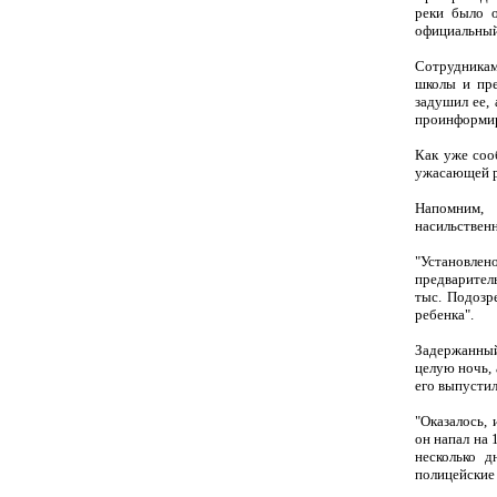
реки было о
официальный
Сотрудникам
школы и пре
задушил ее, 
проинформир
Как уже соо
ужасающей р
Напомним, 
насильственн
"Установлено
предваритель
тыс. Подозр
ребенка".
Задержанный
целую ночь, 
его выпусти
"Оказалось,
он напал на 
несколько д
полицейские 