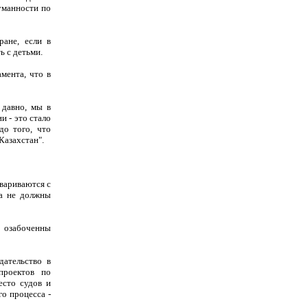
уманности по
ане, если в
ь с детьми.
мента, что в
 давно, мы в
и - это стало
до того, что
Казахстан".
овариваются с
 а не должны
о озабоченны
дательство в
проектов по
есто судов и
о процесса -