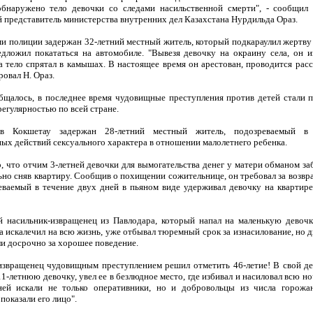
бнаружено тело девочки со следами насильственной смерти", - сообщил
 представитель министерства внутренних дел Казахстана Нурдильда Ораз.
и полиции задержан 32-летний местный житель, который подкараулил жертву 
дложил покататься на автомобиле. "Вывезя девочку на окраину села, он и
а тело спрятал в камышах. В настоящее время он арестован, проводится расс
овал Н. Ораз.
бщалось, в последнее время чудовищные преступления против детей стали п
егулярностью по всей стране.
в Кокшетау задержан 28-летний местный житель, подозреваемый в
ых действий сексуального характера в отношении малолетнего ребенка.
, что отчим 3-летней девочки для вымогательства денег у матери обманом за
но сняв квартиру. Сообщив о похищении сожительнице, он требовал за возвр
еваемый в течение двух дней в пьяном виде удерживал девочку на квартире
 насильник-извращенец из Павлодара, который напал на маленькую девочку
а искалечил на всю жизнь, уже отбывал тюремный срок за изнасилование, но д
ли досрочно за хорошее поведение.
 извращенец чудовищным преступлением решил отметить 46-летие! В свой д
11-летнюю девочку, увел ее в безлюдное место, где избивал и насиловал всю н
ней искали не только оперативники, но и добровольцы из числа горожа
показали его лицо".