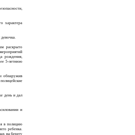
езопасности,
го характера
 девочка.
ам раскрыто
мероприятий
да рождения,
 ее 5-летнюю
 и обнаружив
 полицейские
е день и дал
асиловании и
ря в полицию
его ребенка.
ах на берегу