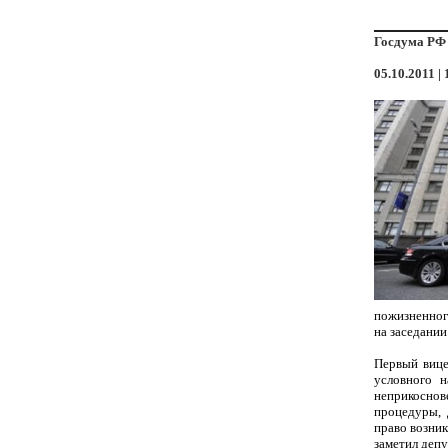
Госдума РФ 
05.10.2011 | 
пожизненног
на заседани
Первый вице
условного н
неприкоснов
процедуры, 
право возник
заметил депу