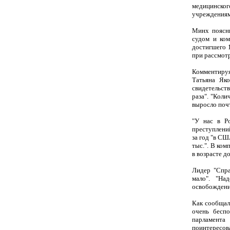
медицинско
учреждениям
Минх поясни
судом и ком
достигшего 1
при рассмот
Комментиру
Татьяна Яко
свидетельст
раза". "Кол
выросло почт
"У нас в Р
преступлений
за год "в СШ
тыс.". В ком
в возрасте до
Лидер "Спра
мало". "На
освобождения
Как сообщал
очень беспо
парламента
поинтересо