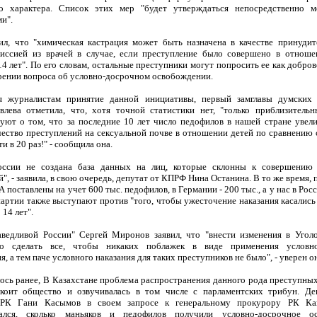
го характера. Список этих мер "будет утверждаться непосредственно м
и".
л, что "химическая кастрация может быть назначена в качестве принуди
иссией из врачей в случае, если преступление было совершено в отноше
4 лет". По его словам, остальные преступники могут попросить ее как добр
рении вопроса об условно-досрочном освобождении.
я журналистам принятие данной инициативы, первый замглавы думских 
влева отметила, что, хотя точной статистики нет, "только приблизитель
вуют о том, что за последние 10 лет число педофилов в нашей стране увели
ичество преступлений на сексуальной почве в отношении детей по сравнению 
и в 20 раз!" - сообщила она.
оссии не создана база данных на лиц, которые склонны к совершению 
", - заявила, в свою очередь, депутат от КПРФ Нина Останина. В то же время, 
А поставлены на учет 600 тыс. педофилов, в Германии - 200 тыс., а у нас в Росс
партии также выступают против "того, чтобы ужесточение наказания касались
 14 лет".
ведливой России" Сергей Миронов заявил, что "внести изменения в Угол
до сделать все, чтобы никаких поблажек в виде применения условно
, а тем паче условного наказания для таких преступников не было", - уверен о
ось ранее, В Казахстане проблема распространения данного рода преступны
коит общество и озвучивалась в том числе с парламентских трибун. Де
 РК Гани Касымов в своем запросе к генеральному прокурору РК К
вался, сколько маньяков и педофилов получили условно-досрочное ос