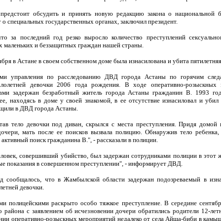
предстоит обсудить и принять новую редакцию закона о национальной б
 о специальных государственных органах, заключил президент.
то за последний год резко выросло количество преступлений сексуально
х маленьких и беззащитных граждан нашей страны.
ября в Астане в своем собственном доме была изнасилована и убита пятилетняя
ами управления по расследованию ДВД города Астаны по горячим след
алолетней девочки 2006 года рождения. В ходе оперативно-розыскных 
ами задержан безработный житель города Астаны гражданин В. 1993 го
ее, находясь в доме у своей знакомой, в ее отсутствие изнасиловал и убил
бщили в ДВД города Астаны.
ятав тело девочки под диван, скрылся с места преступления. Придя домой
дочери, мать после ее поисков вызвала полицию. Обнаружив тело ребенка,
активный поиск гражданина В.", - рассказали в полиции.
ловек, совершивший убийство, был задержан сотрудниками полиции в этот ж
ые показания в совершенном преступлении", - информирует ДВД.
д сообщалось, что в Жамбылской области задержан подозреваемый в изн
летней девочки.
и полицейскими раскрыто особо тяжкое преступление. В середине сентяб
 района с заявлением об исчезновении дочери обратились родители 12-летн
нии оперативно-розыскных мероприятий недалеко от села Айша-биби в камыш