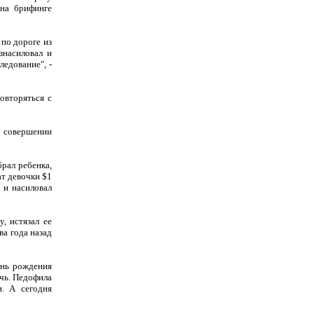
 на брифинге
по дороге из
знасиловал и
ледование", -
овторяться с
 совершении
брал ребенка,
ат девочки $1
 и насиловал
, истязал ее
ва года назад
ень рождения
очь. Педофила
н. А сегодня