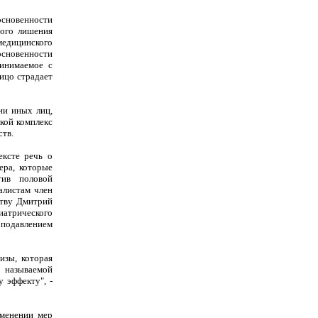
новенности
ного лишения
медицинского
новенности
ринимаемое с
лицо страдает
ии иных лиц,
кой комплекс
ств.
ексте речь о
ера, которые
тив половой
алистам член
ству Дмитрий
хиатрического
подавлением
изы, которая
к называемой
 эффекту", -
именении мер