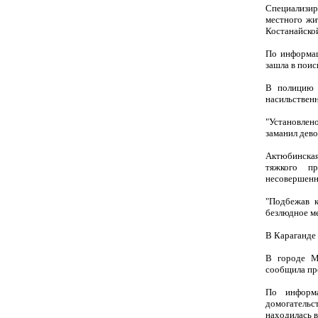
Специализир
местного жи
Костанайской
По информац
зашла в поис
В полицию 
насильственн
"Установлен
заманил девоч
Актюбинская
тяжкого пр
несовершенн
"Подбежав к
безлюдное ме
В Караганде
В городе Ма
сообщила пр
По информа
домогательст
находилась в