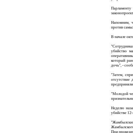
Парламенту 
законопроект
Напомним, ч
против самы
В начале окт
"Сотрудник
убийство м
оперативник
который ран
дочь", - соо
"Затем, спр
отсутствие 
предприняли 
"Молодой че
признательн
Неделю наза
убийстве 12-
"Жамбылским
Жамбылского
При проведе