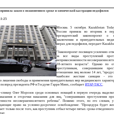
приняла закон о пожизненном сроке и химической кастрации педофилов
11:25
Москва. 5 октября. Kazakhstan Tod
России приняла во вторник в пе
президентский законопроект о п
заключении и принудительных меди
мерах для педофилов, передает Kazakhs
"Законопроект посвящен усилению отв
за все виды преступлений прот
неприкосновенности несовершеннолетн
18-летнего возраста". Однако по 
преступникам, совершившим прес
отношении лиц моложе 14 лет, "преду
наиболее жесткие санкции - это
о лишения свободы и применения принудительных мер медицинского характера
и полпред президента РФ в Госдуме Гарри Минх, сообщает
ИТАР-ТАСС
.
-спикер Олег Морозов среди основных новаций в первую очередь выдели
аказания и отсрочки наказания для лиц, "совершивших преступления пр
енности несовершеннолетнего ребенка". Помимо этого, по его словам, 
дающие право на условно-досрочное освобождение. "Процедура будет жес
ает только после того, как преступник отбыл четыре пятых срока отведенного 
тат.