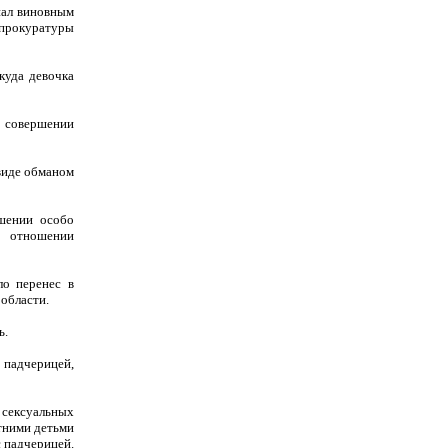
нал виновным
 прокуратуры
куда девочка
 совершении
виде обманом
ршении особо
в отношении
ло перенес в
 области.
ь.
 падчерицей,
сексуальных
етними детьми
с падчерицей.