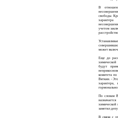
В отношен
несовершенн
свободы. Кр
характера
несовершенн
учетом заклю
расстройств
Устанавлива
совершивших
может включ
Еще до расс
химической 
будут прим
неприкоснов
комитета по
Вяткин. - Эт
характера,
гормональног
По словам В
назначается
химической 
заметил депу
В связи с э