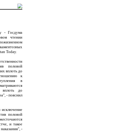
ay - Госдума
рвом чтении
ожизненном
каментозных
tan Today.
етственности
ив половой
их вплоть до
отношению к
тупления в
сматриваются
 вплоть до
", - пояснил
л исключение
отив половой
ужесточаются
тче, и такое
наказания", -