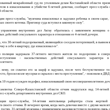
ованный межрайонный суд по уголовным делам Костанайской области приз
теля в изнасиловании и убийстве 6-летней девочки, сообщает пресс-служба
 области.
ии пресс-службы, "мужчина изнасиловал и задушил ребенка в своем сарае, 
ках своего котенка. Приговор суда вступил в законную силу".
управления внутренних дел Актау обратилась с заявлением женщина о
ых действий сексуального характера в отношении ее 4-летней дочери.
о, что 30-летний подозреваемый, являющийся соседом потерпевшей, в пьяном 
ку к себе в квартиру, где изнасиловал ее".
 полиция задержала 37-летнего местного жителя по подозрению в сове
еступления - насильственных действий сексуального характера 
олетнего.
 нему, он схватил его за шарф и задушил, после чего бесчувственное те
сто, бросил возле мусорки и скрылся с места преступления", - пояснили в ДВД
 к 10 годам осужден педофил, изнасиловавший свою несовершеннолетнюю доч
млютка Северо-Казахстанской области отчим надругался над 14-летней
есс-служба департамента внутренних дел СКО.
ции пресс-службы, 14-летняя жительница райцентра стала жертвой 
в своего отчима. В вечернее время, когда мать девочки вместе с двумя малол
 гостях, 31-летний мужчина с применением насилия вступил в половую связь 