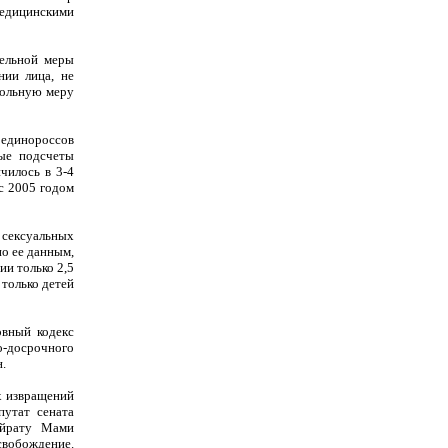
едицинскими
тельной меры
нии лица, не
овольную меру
единороссов
ные подсчеты
чилось в 3-4
с 2005 годом
сексуальных
по ее данным,
ии только 2,5
 только детей
овный кодекс
-досрочного
н.
х извращений
путат сената
айрату Мами
вобождение.