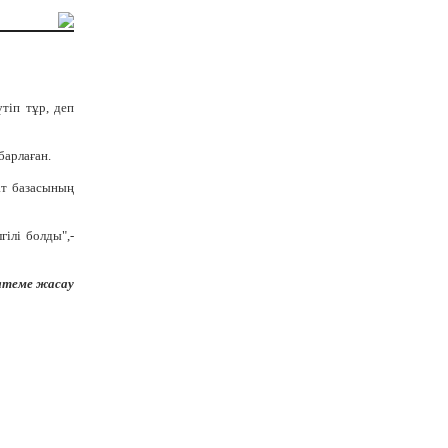
үтіп тұр, деп
барлаған.
ат базасының
ілі болды",-
лтеме жасау