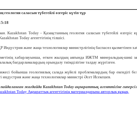
ң геология саласын түбегейлі өзгеріс күтіп тұр
15:18
зан. Kazakhstan Today - Қазақстанның геология саласын түбегейлі өзгеріс к
azakhstan Today агенттігінің тілшісі.
Р Индустрия және жаңа технологиялар министрлігінің баспасөз қызметінен ха
зметінің хабарлауынша, өткен жылдың аяғында ИЖТМ минеральдық-шикі з
алалық бағдарламалардың орындалу тиімділігіне талдау жүргізген.
тижесі бойынша геологиялық салада жүйелі проблемалардың бар екендігі белг
ті индустрия және жаңа технологиялар министрі Әсет Исекешев.
пайдаланған жағдайда
Kazakhstan
Today
ақпараттық агенттігіне
гипер
сі
azakhstan Today
Ақпараттық
агенттігінің
материалдарына
авторлық
құқық.