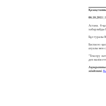
Қазақстанны
06.10.2011 | 
Астана. 6-қа
хабарлайды K
Бұл туралы Қ
Баспасөз қы
ахуалы мен с
"Тексеру нә
деп мәлім ет
Ақпаратты 
міндетті.
K