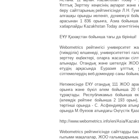
Ұлттық Зерттеу кеӊесiнiӊ ақпарат және
беру сайттарыныӊ рейтингісінде Л.Н. Гу
алғашқы орынды иеленіп, дүниежүзі бойы
арасынан 1 836 орынға, Азиа бойынша
хабарлайды Kazakhstan Today агенттігініӊ 
ЕҰУ Қазақстан бойынша тағы да бірініші!
Webometrics рейтингісі университет жа
(тиiмдiлiк) өлшенедi, университеттегі 
зерттеу еӊбектері, оларға жасалған сі
алынады. Отандық және шетелдік ЖОО-
етудіӊ арқасында Еуразия ұлттық 
сілтемелердіӊ веб-домендер саны бойын
Нәтижесінде ЕҰУ отандық 111 ЖОО арасы
орынға және бүкіл әлем бойынша 20 
тұрақтады. Республикамыз бойынша ек
(әлемдік рейтинг бойынша 2 193 орын),
төртінші орында - С. Асфендияров атынд
орында М.Әуезов атындағы Оӊтүстік Қазақ
http://www.webometrics.info/en/Asia/Kazak
Webometrics рейтингісінде сайттарды ба
ғылыми мақалалар, ЖОО ғалымдарыныӊ зе