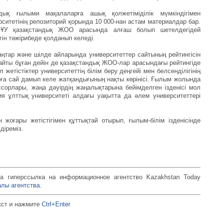
ндық ғылыми мақалаларға ашық қолжетіміділік мүмкіндігімен
рситетініӊ репозиторий қорында 10 000-нан астам материалдар бар.
ЕҰУ қазақстандық ЖОО арасында алғаш болып шетелдегідей
гін тәжірибеде қолданып келеді.
қаӊтар және шілде айларында университеттер сайтыныӊ рейтингісін
айты бұған дейін де қазақстандық ЖОО-лар арасындағы рейтингіде
жетістіктер университеттіӊ білім беру деӊгейі мен белсенділігініӊ
арға сай дамып келе жатқандығыныӊ нақты көрінісі. Ғылым жолында
сорлары, жаӊа дәуірдіӊ жаӊалықтарына бейімделген ізденісі мол
зия ұлттық университеті алдағы уақытта да әлем университеттері
 жоғары жетістігімен құттықтай отырып, ғылым-білім ізденісінде
діреміз.
а гиперссылка на информационное агентство Kazakhstan Today
лы агентства.
кст и нажмите
Ctrl+Enter