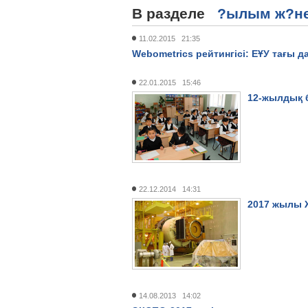
В разделе
?ылым ж?не
11.02.2015 21:35
Webometrics рейтингісі: ЕҰУ тағы да
22.01.2015 15:46
12-жылдық б
22.12.2014 14:31
2017 жылы 
14.08.2013 14:02