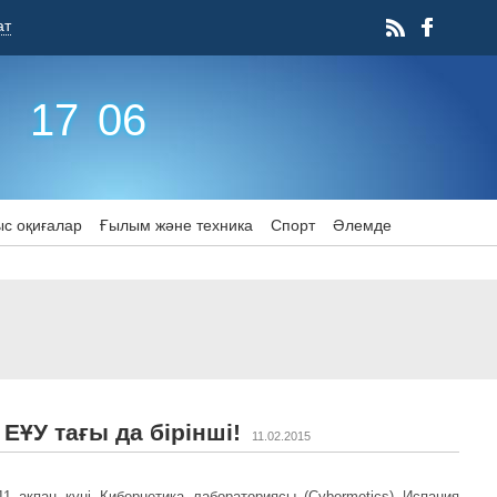
ат
17
:
06
с оқиғалар
Ғылым және техника
Спорт
Әлемде
 ЕҰУ тағы да бірінші!
11.02.2015
11 ақпан күні Кибернетика лабораториясы (Cybermetics) Испания