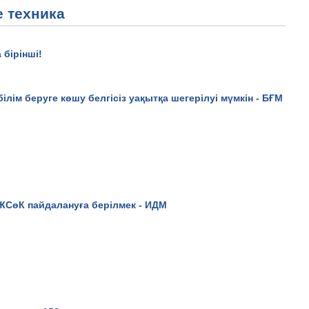
 техника
 бірінші!
ілім беруге көшу белгісіз уақытқа шегерілуі мүмкін - БҒМ
ЖСөК пайдалануға берілмек - ИДМ