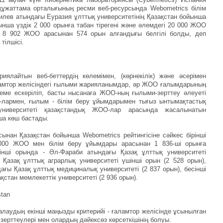
 құжаттама орталығыныӊ ресми веб-ресурсында Webometrics білім
милев атындағы Еуразия ұлттық университетініӊ Қазақстан бойынша
нша үздік 2 000 орынға табан тірегені және әлемдегі 20 000 ЖОО
 8 902 ЖОО арасынан 574 орын алғандығы белгілі болды, деп
тілшісі.
риялайтын веб-беттердiӊ көлемімен, (көрнекiлiк) және әсерімен
ғаламтор желісіндегі ғылыми жарияланымдар, әр ЖОО ғалымдарыныӊ
лтеме ескеріліп, басты нысанаға ЖОО-ныӊ ғылыми-зерттеу әлеуеті
лармен, ғылым - білім беру ұйымдарымен тығыз ынтымақтастық
университеті қазақстандық ЖОО-лар арасында жасалынатын
ша көш бастады.
нан Қазақстан бойынша Webometrics рейтингісіне сәйкес бірінші
000 ЖОО мен білім беру ұйымдары арасынан 1 836-ші орынға
інші орында - Әл-Фараби атындағы Қазақ ұлттық университеті
 Қазақ ұлттық аграрлық университеті үшінші орын (2 528 орын),
ағы Қазақ ұлттық медициналық университеті (2 837 орын), бесінші
стан мемлекеттік университеті (2 936 орын).
stan
ғалаудыӊ екінші маӊызды критерийі - ғаламтор желісінде ұсынылған
рттеулері мен олардыӊ дәйексөз көрсеткішініӊ болуы.