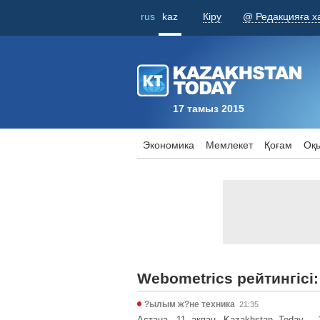
rus
kaz
Кіру
@ Редакцияға х
17 тамыз 2015
Экономика
Мемлекет
Қоғам
Оқы
Webometrics рейтингісі:
?ылым ж?не техника
21:35
Астана. 11 ақпан. Kazakhstan Today - 