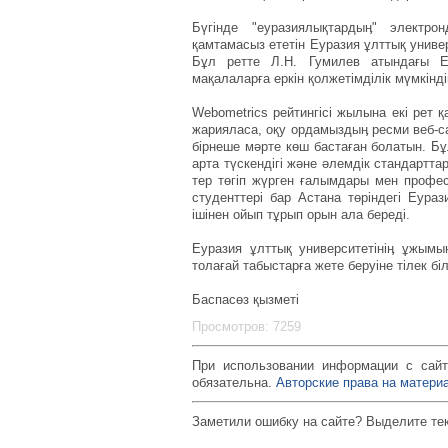
Бүгінде "еуразиялықтардыӊ" электро
қамтамасыз ететін Еуразия ұлттық униве
Бұл ретте Л.Н. Гумилев атындағы 
мақалаларға еркін қолжетімділік мүмкінді
Webometrics рейтингісі жылына екі рет 
жарияласа, оқу ордамыздыӊ ресми веб-с
бірнеше мәрте көш бастаған болатын. Бұл 
арта түскендігі және әлемдік стандартт
тер төгіп жүрген ғалымдары мен профес
студенттері бар Астана төріндегі Еура
ішінен ойып тұрып орын ала береді.
Еуразия ұлттық университетініӊ ұжымын
толағай табыстарға жете беруіне тілек біл
Баспасөз қызметі
Просмотров: 7259
При использовании информации с сайт
обязательна.
Авторские права на материа
Заметили ошибку на сайте? Выделите те