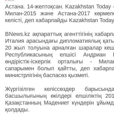
Астана. 14-желтоқсан. Kazakhstan Today
Милан-2015 және Астана-2017 көрмеле
келісті, деп хабарлайды Kazakhstan Today а
BNews.kz ақпараттық агенттігінің хабар
Италия арасындағы дипломатиялық қат
20 жыл толуына арналған шаралар кеш
Республикасының елшісі Андриан 
өндірістік-іскерлік орталығы - Ми
сапарымен болып қайтты, деп хабарл
министрлігінің баспасөз қызметі.
Жүргізілген келіссөздер барысын
басшылығының өкілдері елшіліктің 20
Қазақстанның Мәдениет күндерін ұйым
қолдады.