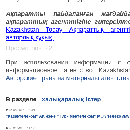
Ақпаратты пайдаланған жағда
ақпараттық агенттігіне
гипер
сілт
Kazakhstan Today
Ақпараттық
агентті
авторлық
құқық.
Просмотров: 223
При использовании информации с с
информационное агентство Kazakhsta
Авторские права на материалы агентства
В разделе
халықаралық істер
13.05.2013 14:34
"Қазақтелеком" АҚ және "Түркіментелеком" МЭК телекоммун
26.04.2013 11:17