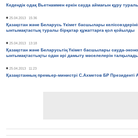
Кедендік одақ Вьетнаммен еркін сауда аймағын құру туралы
25.04.2013 15:36
Қазақстан және Беларусь Үкімет басшылары келіссөздері
ынтымақтастық туралы бірқатар құжаттарға қол қойылды
25.04.2013 13:18
Қазақстан және Беларусьтің Үкімет басшылары сауда-эко
ынтымақтастықты одан әрі дамыту мәселелерін талқылад
25.04.2013 11:23
Қазақстанның премьер-министрі С.Ахметов БР Президенті 