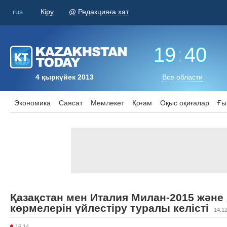
rus
Кіру
@ Редакцияға хат
19
:
40
4 қыркүйек 2013
Все области
Экономика
Саясат
Мемлекет
Қоғам
Оқыс оқиғалар
Ғы
Қазақстан мен Италия Милан-2015 және
көрмелерін үйлестіру туралы келісті
14.1
16:14