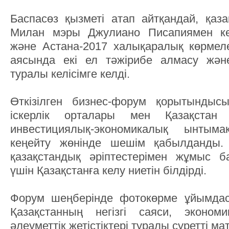
Баспасөз қызметі атап айтқандай, қаз
Милан мэры Джулиано Писапиямен ке
және Астана-2017 халықаралық көрмеле
аясында екі ел тәжірибе алмасу және
туралы келісімге келді.
Өткізілген бизнес-форум қорытынды
іскерлік орталары мен Қазақстан 
инвестициялық-экономикалық ынтым
кеңейту жөнінде шешім қабылданды.
қазақстандық әріптестерімен жұмыс б
үшін Қазақстанға келу ниетін білдірді.
Форум шеңберінде фотокөрме ұйымдаст
Қазақстанның негізгі саяси, эконо
әлеуметтік жетістіктері туралы суретті 