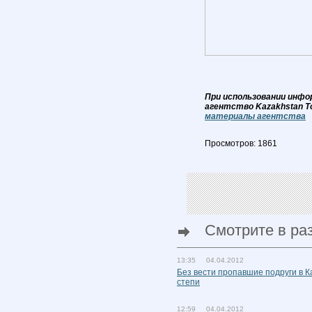
При использовании инфо
агентство Kazakhstan T
материалы агентства
Просмотров: 1861
Смотрите в ра
13:35 04.04.2012
Без вести пропавшие подруги в 
степи
12:59 04.04.2012