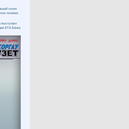
увший сезон
сячи человек
а выступает
ции БТА Банка