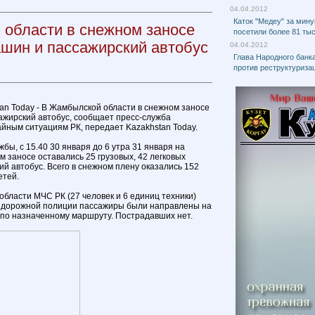
04.04.2012
Каток "Медеу" за мин
области в снежном заносе
посетили более 81 ты
ашин и пассажирский автобус
04.04.2012
Глава Народного банк
против реструктуриза
tan Today - В Жамбылской области в снежном заносе
ажирский автобус, сообщает пресс-служба
йным ситуациям РК, передает Kazakhstan Today.
ы, с 15.40 30 января до 6 утра 31 января на
 заносе оставались 25 грузовых, 42 легковых
й автобус. Всего в снежном плену оказались 152
етей.
ласти МЧС РК (27 человек и 6 единиц техники)
и дорожной полиции пассажиры были направлены на
по назначенному маршруту. Пострадавших нет.