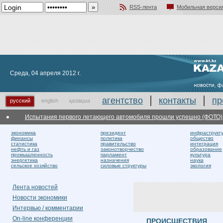
RSS-лента
Мобильная верси
Добавить в избранное
Среда, 04 апреля 2012 г.
агентство
контакты
пр
русский
english
қазақша
Испытания первого летающего автомобиля прошли успешно (ФОТО)
В ЮКО 
экономика
президент
инфраструкт
финансы
политика
общество
статистика
правительство
интеграция
нефть и газ
законотворчество
образование
промышленность
парламент
культура
энергетика
назначения
наука
сельское хозяйство
силовые структуры
экология
Лента новостей
Новости экономики
Интервью / комментарии
On-line конференции
ПРОИСШЕСТВИЯ