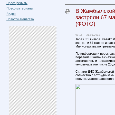
Пресс-релизы
Пресс-материалы
В Жамбылской 
Видео
застряли 67 м
Новости агентства
(ФОТО)
09:16 31.01.2012
Тараз. 31 января. Kazakhs
застряли 67 машин и пасс
Министерства по чрезвыча
По информации пресс-служб
перевале Шакпак в снежном
автомашины и пассажирски
человека, в том числе 25 д
Силами ДЧС Жамбылской об
совместно с сотрудникам
попутном автотранспорте 