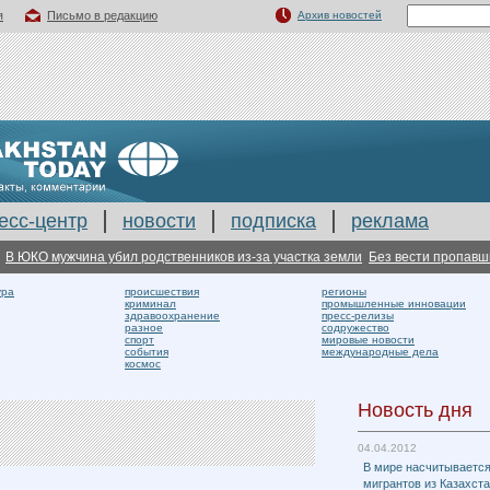
я
Письмо в редакцию
Архив новостей
есс-центр
новости
подписка
реклама
мужчина убил родственников из-за участка земли
Без вести пропавшие подр
ура
происшествия
регионы
криминал
промышленные инновации
здравоохранение
пресс-релизы
разное
содружество
спорт
мировые новости
события
международные дела
космос
Новость дня
04.04.2012
В мире насчитывается
мигрантов из Казахст