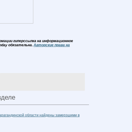
рмации гиперссылка на информационное
oday обязательна.
Авторские права на
зделе
Карагандинской области найдены замерзшими в