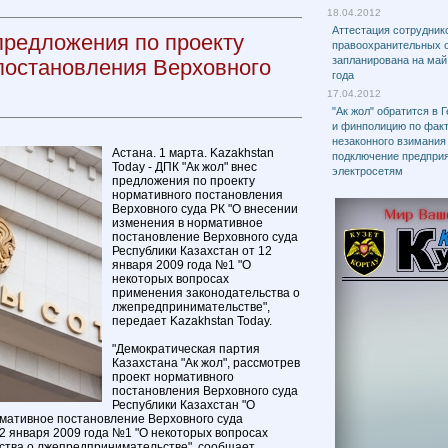
18.04.2012
Аттестация сотрудник
 предложения по проекту
правоохранительных 
запланирована на май
постановления Верховного
года
17.04.2012
"Ак жол" обратится в 
и финполицию по фак
незаконного взимания
Астана. 1 марта. Kazakhstan
подключение предприя
Today - ДПК "Ак жол" внес
электросетям
предложения по проекту
нормативного постановления
Верховного суда РК "О внесении
изменения в нормативное
постановление Верховного суда
Республики Казахстан от 12
января 2009 года №1 "О
некоторых вопросах
применения законодательства о
лжепредпринимательстве",
передает Kazakhstan Today.
"Демократическая партия
Казахстана "Ак жол", рассмотрев
проект нормативного
постановления Верховного суда
Республики Казахстан "О
мативное постановление Верховного суда
12 января 2009 года №1 "О некоторых вопросах
ства о лжепредпринимательстве", сообщает