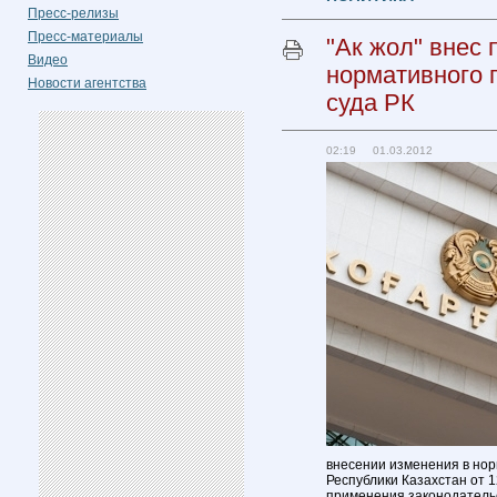
Пресс-релизы
Пресс-материалы
"Ак жол" внес
Видео
нормативного 
Новости агентства
суда РК
02:19 01.03.2012
внесении изменения в нор
Республики Казахстан от 
применения законодатель