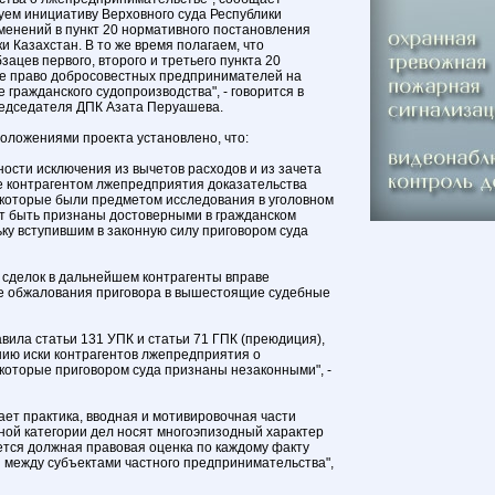
ем инициативу Верховного суда Республики
менений в пункт 20 нормативного постановления
и Казахстан. В то же время полагаем, что
ацев первого, второго и третьего пункта 20
е право добросовестных предпринимателей на
 гражданского судопроизводства", - говорится в
редседателя ДПК Азата Перуашева.
положениями проекта установлено, что:
ности исключения из вычетов расходов и из зачета
 контрагентом лжепредприятия доказательства
 которые были предметом исследования в уголовном
ут быть признаны достоверными в гражданском
ьку вступившим в законную силу приговором суда
 сделок в дальнейшем контрагенты вправе
ке обжалования приговора в вышестоящие судебные
авила статьи 131 УПК и статьи 71 ГПК (преюдиция),
ию иски контрагентов лжепредприятия о
 которые приговором суда признаны незаконными", -
вает практика, вводная и мотивировочная части
нной категории дел носят многоэпизодный характер
дается должная правовая оценка по каждому факту
 между субъектами частного предпринимательства",