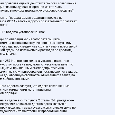
щая правовая оценка действительности совершения
пециализации судебных органов может быть
олько в порядке гражданского судопроизводства".
менте, "предлагаемая редакция проекта не
екса РК "О налогах и других обязательных платежах
кса)".
 115 Кодекса установлено, что:
оды по операциям с налогоплательщиком,
ием на основании вступившего в законную силу
ния суда, произведенные с даты начала преступной
ной судом, за исключением расходов по сделкам,
ительными;
тати 257 Налогового кодекса устанавливает, что
ную стоимость не подлежит отнесению в зачет по
льщиком, признанным лжепредприятием на
законную силу приговора или постановления суда, за
на добавленную стоимость, отнесенных в зачет, по
ом действительными;
ного Кодекса следует, что сделки совершенные
ругими компаниями могут признаны
ом порядке.
ия сделок в силу пункта 2 статьи 24 Гражданско-
Республики Казахстан должна доказываться в
производства, так как суды рассматривают дела по
ажданских и хозяйственных правоотношений.