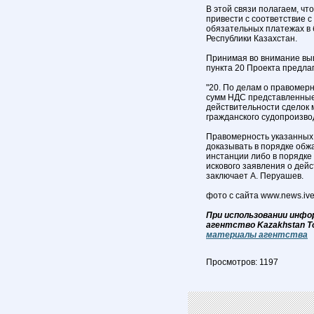
В этой связи полагаем, ч
привести с соответствие с
обязательных платежах в 
Республики Казахстан.
Принимая во внимание вы
пункта 20 Проекта предла
"20. По делам о правомерн
сумм НДС представленные
действительности сделок 
гражданского судопроизвод
Правомерность указанных
доказывать в порядке об
инстанции либо в порядке
искового заявления о дейс
заключает А. Перуашев.
фото с сайта www.news.ive
При использовании инфо
агентство Kazakhstan T
материалы агентства
Просмотров: 1197