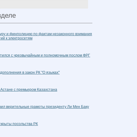
зделе
атуру и финполицию по фактам незаконного взимания
ий к электросетям
етился с чрезвычайным и полномочным послом ФРГ
 дополнения в закон РК "О языках"
 Астане с премьером Казахстана
учил верительные грамоты президенту Ли Мен Баку
ткрыты посольства РК