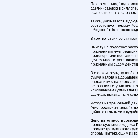
По его мнению, "надлежа
сделки (сделок) в силу с
осуществлена в основном т
Также, указывается в доку
соответствует нормам Код
в бюджет" (Налогового коде
В соответствии со статьей
Вычету не подлежат расх
признанным лжепредприят
приговора или постановле
деятельности, установлен
признанным судом действ
В свою очередь, пункт 3 с
сумма налога на добавлен
операциям с налогоплате
основании вступившего в 
исключением сумм налога 
сделкам, признанным суд
Исходя из требований дан
"лжепредприиятиями" с д
действительными в судебн
Действительность совершен
процессуального кодекса 
порядке гражданского судо
спорам, вытекающим из гр