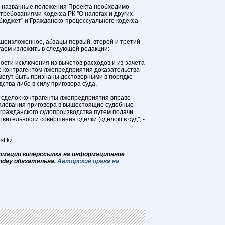
то названные положения Проекта необходимо
 требованиями Кодекса РК "О налогах и других
бюджет" и Гражданско-процессуального кодекса
шеизложенное, абзацы первый, второй и третий
гаем изложить в следующей редакции:
ости исключения из вычетов расходов и из зачета
 контрагентом лжепредприятия доказательства
могут быть признаны достоверными в порядке
ства либо в силу приговора суда.
 сделок контрагенты лжепредприятия вправе
жалования приговора в вышестоящие судебные
 гражданского судопроизводства путем подачи
твительности совершения сделки (сделок) в суд", -
st.kz
рмации гиперссылка на информационное
oday обязательна.
Авторские права на