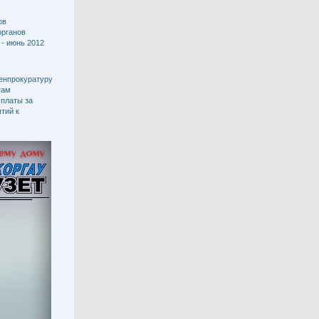
ов
органов
 - июнь 2012
Генпрокуратуру
там
 платы за
тий к