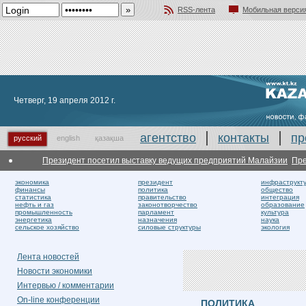
RSS-лента
Мобильная верси
Добавить в избранное
Четверг, 19 апреля 2012 г.
агентство
контакты
пр
русский
english
қазақша
Президент посетил выставку ведущих предприятий Малайзии
Президент
экономика
президент
инфраструкт
финансы
политика
общество
статистика
правительство
интеграция
нефть и газ
законотворчество
образование
промышленность
парламент
культура
энергетика
назначения
наука
сельское хозяйство
силовые структуры
экология
Лента новостей
Новости экономики
Интервью / комментарии
On-line конференции
ПОЛИТИКА