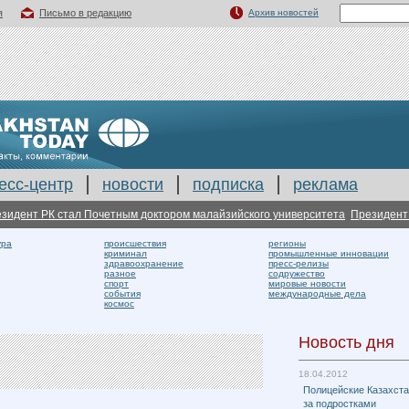
я
Письмо в редакцию
Архив новостей
есс-центр
новости
подписка
реклама
 РК стал Почетным доктором малайзийского университета
Президент Казах
ура
происшествия
регионы
криминал
промышленные инновации
здравоохранение
пресс-релизы
разное
содружество
спорт
мировые новости
события
международные дела
космос
Новость дня
18.04.2012
Полицейские Казахста
за подростками