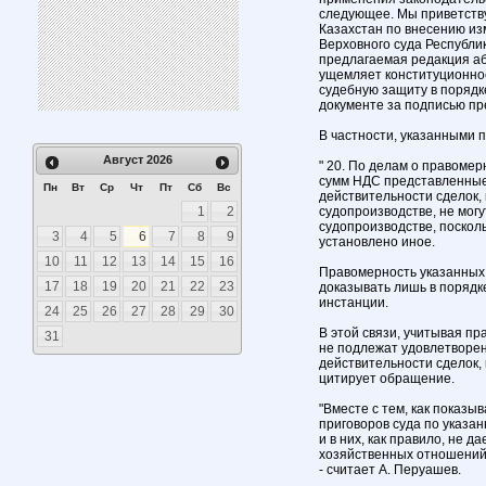
следующее. Мы приветству
Казахстан по внесению из
Верховного суда Республик
предлагаемая редакция абз
ущемляет конституционно
судебную защиту в порядке
документе за подписью п
В частности, указанными 
Август
2026
" 20. По делам о правомер
сумм НДС представленные
Пн
Вт
Ср
Чт
Пт
Сб
Вс
действительности сделок,
1
2
судопроизводстве, не мог
судопроизводстве, поскол
3
4
5
6
7
8
9
установлено иное.
10
11
12
13
14
15
16
Правомерность указанных
17
18
19
20
21
22
23
доказывать лишь в поряд
инстанции.
24
25
26
27
28
29
30
В этой связи, учитывая пр
31
не подлежат удовлетворен
действительности сделок,
цитирует обращение.
"Вместе с тем, как показы
приговоров суда по указа
и в них, как правило, не 
хозяйственных отношений
- считает А. Перуашев.