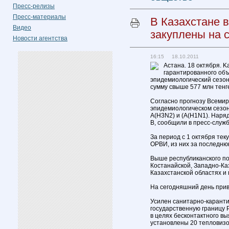
Пресс-релизы
Пресс-материалы
В Казахстане 
Видео
закуплены на 
Новости агентства
16:15 18.10.2011
Астана. 18 октября. K
гарантированного об
эпидемиологический сезон 
сумму свыше 577 млн тенге
Согласно прогнозу Всемир
эпидемиологическом сезон
A(H3N2) и (А(H1N1). Наряд
В, сообщили в пресс-служ
За период с 1 октября тек
ОРВИ, из них за последнюю
Выше республиканского по
Костанайской, Западно-Ка
Казахстанской областях и
На сегодняшний день приви
Усилен санитарно-каранти
государственную границу 
в целях бесконтактного в
установлены 20 тепловизо