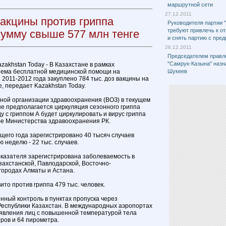
маршрутной сети
27.12.2011
вакцины против гриппа
Руководителя партии 
требуют привлечь к о
сумму свыше 577 млн тенге
и снять партию с пре
26.12.2011
Председателем правл
"Самрук-Казына" назн
azakhstan Today - В Казахстане в рамках
ъема бесплатной медицинской помощи на
Шукеев
2011-2012 года закуплено 784 тыс. доз вакцины на
, передает Kazakhstan Today.
ной организации здравоохранения (ВОЗ) в текущем
е предполагается циркуляция сезонного гриппа
у с гриппом А будет циркулировать и вирус гриппа
бе Министерства здравоохранения РК.
ущего года зарегистрировано 40 тысяч случаев
 неделю - 22 тыс. случаев.
казателя зарегистрирована заболеваемость в
захстанской, Павлодарской, Восточно-
 городах Алматы и Астана.
то против гриппа 479 тыс. человек.
нный контроль в пунктах пропуска через
Республики Казахстан. В международных аэропортах
ыявления лиц с повышенной температурой тела
ров и 64 пирометра.