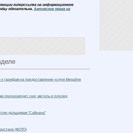
рмации гиперссылка на информационное
oday обязательна.
Авторские права на
зделе
 к тарифам на предоставление услуги Megaline
ки прогнозируют снег, метель и гололед
артир дольщикам "Сайрана"
ахстана (ФОТО)