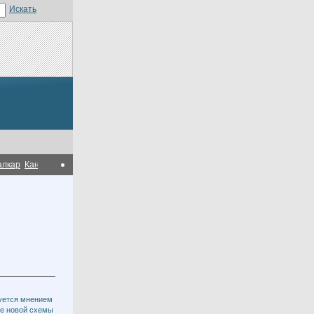
ар
Канадская компания Altius Holdings Inc. получила прибыль 8,5 млрд. тенге 
уется мнением
ке новой схемы