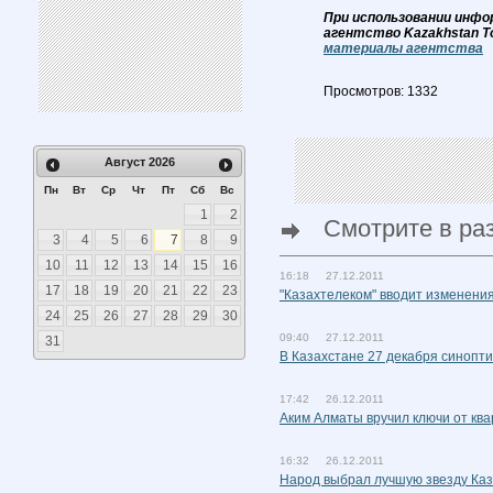
При использовании инфо
агентство Kazakhstan T
материалы агентства
Просмотров: 1332
Август
2026
Пн
Вт
Ср
Чт
Пт
Сб
Вс
1
2
Смотрите в ра
3
4
5
6
7
8
9
10
11
12
13
14
15
16
16:18 27.12.2011
17
18
19
20
21
22
23
"Казахтелеком" вводит изменения
24
25
26
27
28
29
30
09:40 27.12.2011
31
В Казахстане 27 декабря синопти
17:42 26.12.2011
Аким Алматы вручил ключи от кв
16:32 26.12.2011
Народ выбрал лучшую звезду Каз