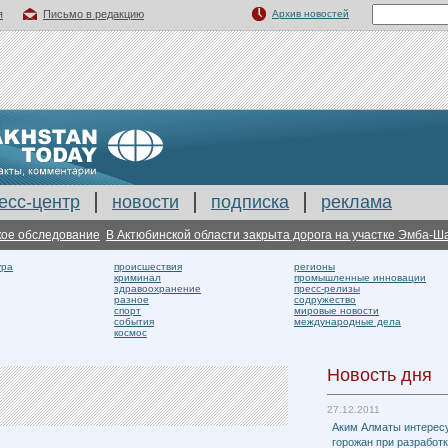
я
Письмо в редакцию
Архив новостей
есс-центр
новости
подписка
реклама
 обследование
В Актюбинской области закрыта дорога на участке Эмба-Шалк
ура
происшествия
регионы
криминал
промышленные инновации
здравоохранение
пресс-релизы
разное
содружество
спорт
мировые новости
события
международные дела
космос
Новость дня
27.12.2011
Аким Алматы интерес
горожан при разработ