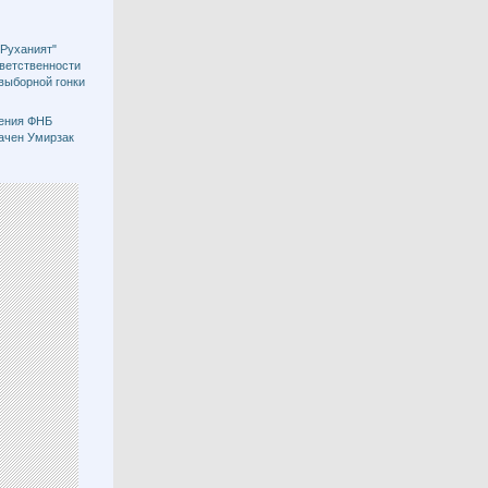
"Руханият"
тветственности
двыборной гонки
ения ФНБ
ачен Умирзак