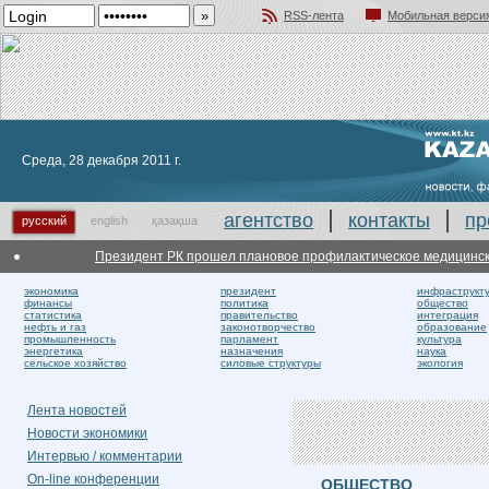
RSS-лента
Мобильная верси
Добавить в избранное
Среда, 28 декабря 2011 г.
агентство
контакты
пр
русский
english
қазақша
Президент РК прошел плановое профилактическое медицинское
экономика
президент
инфраструкт
финансы
политика
общество
статистика
правительство
интеграция
нефть и газ
законотворчество
образование
промышленность
парламент
культура
энергетика
назначения
наука
сельское хозяйство
силовые структуры
экология
Лента новостей
Новости экономики
Интервью / комментарии
On-line конференции
ОБЩЕСТВО