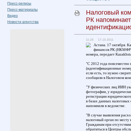
Пресс-релизы
Пресс-материалы
Налоговый ком
Видео
РК напоминает
Новости агентства
идентификаци
11:25 17.10.2011
Астана. 17 октября. K
финансов РК (НКМФРК
номера, передает Kazakhst
"С 2012 года повсеместно
(идентификационные номера)
если есть, то нужно сверит
сообщили в Налоговом ком
"У физических лиц ИИН ука
фотографии, у юридических
регистрации юридического
в базах данных налоговых 
напомнили в ведомстве.
"В случае выявления расх
налоговый орган по месту 
Гражданам при отсутствии
обратиться в Центры обслу