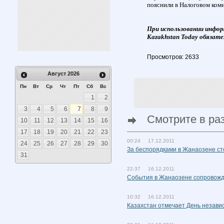
пояснили в Налоговом коми
При использовании инфор
Kazakhstan Today обязате
Просмотров: 2633
Август
2026
Пн
Вт
Ср
Чт
Пт
Сб
Вс
1
2
3
4
5
6
7
8
9
Смотрите в ра
10
11
12
13
14
15
16
17
18
19
20
21
22
23
00:24 17.12.2011
24
25
26
27
28
29
30
За беспорядками в Жанаозене с
31
22:37 16.12.2011
События в Жанаозене сопровож
10:32 16.12.2011
Казахстан отмечает День незави