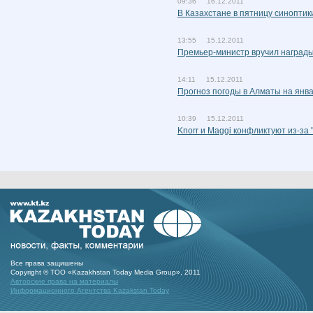
09:36 16.12.2011
В Казахстане в пятницу синоптики
13:55 15.12.2011
Премьер-министр вручил наград
14:11 15.12.2011
Прогноз погоды в Алматы на янва
10:39 15.12.2011
Knorr и Maggi конфликтуют из-за 
Все права защишены
Copyright © ТОО «Kazakhstan Today Media Group», 2011
Авторские права на материалы
Информационного Агентства Kazakstan Today