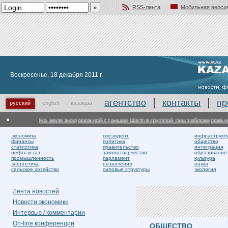
RSS-лента
Мобильная верси
Добавить в избранное
Воскресенье, 18 декабря 2011 г.
агентство
контакты
пр
русский
english
қазақша
На железнодорожной станции Шетпе группой лиц заблокировано д
экономика
президент
инфраструкт
финансы
политика
общество
статистика
правительство
интеграция
нефть и газ
законотворчество
образование
промышленность
парламент
культура
энергетика
назначения
наука
сельское хозяйство
силовые структуры
экология
Лента новостей
Новости экономики
Интервью / комментарии
On-line конференции
ОБЩЕСТВО