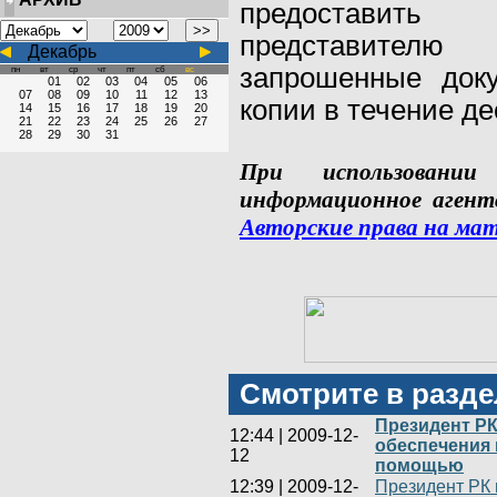
предоставит
представителю
Декабрь
запрошенные док
пн
вт
ср
чт
пт
сб
вс
01
02
03
04
05
06
07
08
09
10
11
12
13
копии в течение де
14
15
16
17
18
19
20
21
22
23
24
25
26
27
28
29
30
31
При использован
информационное аген
Авторские
права
на
мат
Смотрите в разде
Президент РК
12:44
|
2009-12-
обеспечения
12
помощью
12:39
|
2009-12-
Президент РК 