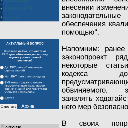
внесении изменени
новости АПК
законодательн
рынки
обеспечения квал
помощью".
АКТУАЛЬНЫЙ ВОПРОС
Напомним: ранее
Считаете ли Вы, что система
ЕНТ дает объективную картину
законопроект ря
оценки уровня знаний
учеников?
некоторые статьи
Да. ЕНТ дает объективную
оценку знаний
кодекса доп
Нет. ЕНТ - это ответы наугад
предусматривающ
ЕНТ может служить только
промежуточным механизмом
обвиняемого, з
оценки знаний для подготовки
учеников к экзаменам
заявлять ходатайс
Другое
него мер безопасно
Архив
В своих попра
АРХИВ