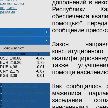
дополнений в неко
комментарии
подписка
Республики К
реклама
обеспечения квал
помощью", переда
сообщение пресс-с
ПРЕСС-МАТЕРИАЛЫ
Зарубежная пресса
Закон напра
КУРСЫ ВАЛЮТ
конституционн
значение
+/−
квалифицированн
USD
148,80
-0,47
EUR
218,20
-1,79
также улучшени
RUB
4,96
-0,01
помощи населению
CNY
21,79
-0,07
KGS
3,38
-0,01
Как сообщалось 
новости компаний
мажилиса парл
обзоры рынков металлов
заседании сог
финансы и рынки
внесенными сен
статданные