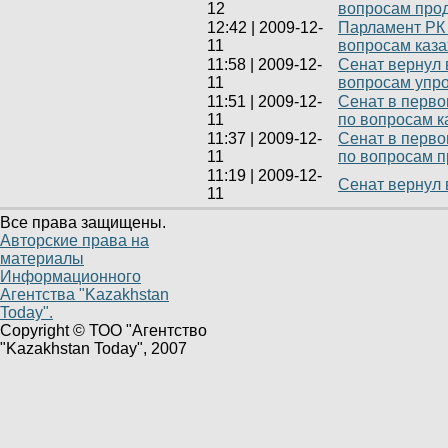
12
вопросам про
12:42
|
2009-12-
Парламент РК 
11
вопросам каза
11:58
|
2009-12-
Сенат вернул 
11
вопросам упр
11:51
|
2009-12-
Сенат в перво
11
по вопросам к
11:37
|
2009-12-
Сенат в перво
11
по вопросам п
11:19
|
2009-12-
Сенат вернул 
11
Все права защищены.
Авторские права на
материалы
Информационного
Агентства "Kazakhstan
Today".
Copyright © ТОО "Агентство
"Kazakhstan Today", 2007