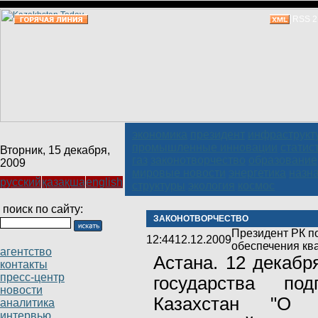
RSS 2
экономика
президент
инфраструкт
промышленные инновации
статис
Вторник, 15 декабря,
газ
законотворчество
образование
2009
мировые новости
энергетика
назн
русский
қазақша
english
структуры
экология
космос
поиск по сайту:
ЗАКОНОТВОРЧЕСТВО
Президент РК п
12:44
12.12.2009
обеспечения к
агентство
Астана. 12 декабр
контакты
пресс-центр
государства по
новости
Казахстан "О 
аналитика
интервью