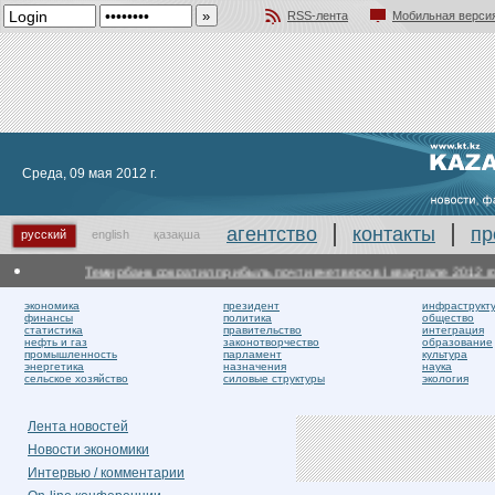
RSS-лента
Мобильная верси
Добавить в избранное
Среда, 09 мая 2012 г.
агентство
контакты
пр
русский
english
қазақша
Темирбанк сократил прибыль почти вчетверо в I квартале 2012 года
экономика
президент
инфраструкт
финансы
политика
общество
статистика
правительство
интеграция
нефть и газ
законотворчество
образование
промышленность
парламент
культура
энергетика
назначения
наука
сельское хозяйство
силовые структуры
экология
Лента новостей
Новости экономики
Интервью / комментарии