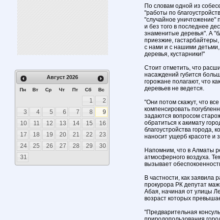
По словам одной из собес
"работы по благоустройств
"случайное уничтожение" 
и без того в последнее д
знаменитые деревья". А "б
приезжие, гастарбайтеры, 
с нами и с нашими детьми
деревья, кустарники!"
Стоит отметить, что расш
насаждений губится больш
Август
2026
горожане полагают, что к
деревьев не ведется.
Пн
Вт
Ср
Чт
Пт
Сб
Вс
1
2
"Они потом скажут, что вс
компенсировать погубленно
3
4
5
6
7
8
9
задаются вопросом старо
обратиться к акимату гор
10
11
12
13
14
15
16
благоустройства города, 
17
18
19
20
21
22
23
наносит ущерб красоте и 
24
25
26
27
28
29
30
Напомним, что в Алматы р
31
атмосферного воздуха. Тем
вызывает обеспокоенность
В частности, как заявила 
прокурора РК депутат маж
Абая, начиная от улицы Л
возраст которых превышае
"Предварительная консуль
природопользования город