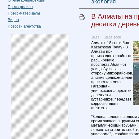
On-line конференции
ЭКОЛОГИЯ
Пресс-релизы
Пресс-материалы
В Алматы на п
Видео
десятки деревь
Новости агентства
18:39 18.09.2008
Алматы. 18 сентября.
Kazakhstan Today - В
Алматы при
производстве работ по
расширению
проспекта Абая - от
улицы Ауэзова в
сторону микрорайонов,
а также целиком аллея
проспекта имени
Гагарина -
уничтожаются десятки
деревьев и
кустарников, передает
корреспондент
агентства.
"Зеленая аллея на одном 
время завалена грудами ст
металлическими трубами.
ломаются строительной те
униформе", - сообщила аг