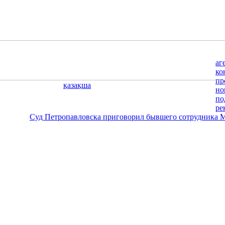
аг
ко
пр
қазақша
но
по
ре
Суд Петропавловска приговорил бывшего сотрудника МИД 