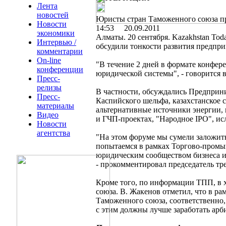
Лента
новостей
Юристы стран Таможенного союза пр
Новости
14:53 20.09.2011
экономики
Алматы. 20 сентября. Kazakhstan To
Интервью /
обсудили тонкости развития предпри
комментарии
On-line
"В течение 2 дней в формате конфер
конференции
юридической системы", - говорится
Пресс-
релизы
В частности, обсуждались Предприни
Пресс-
Каспийского шельфа, казахстанское 
материалы
альтернативные источники энергии, 
Видео
и ГЧП-проектах, "Народное IPO", ис
Новости
агентства
"На этом форуме мы сумели заложить
попытаемся в рамках Торгово-промы
юридическим сообществом бизнеса и
- прокомментировал председатель т
Кроме того, по информации ТПП, в 
союза. В. Жакенов отметил, что в р
Таможенного союза, соответственно,
с этим должны лучше заработать арб