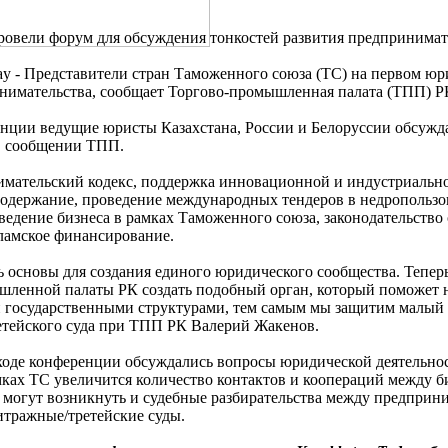
овели форум для обсуждения тонкостей развития предпринимат
day - Представители стран Таможенного союза (ТС) на первом 
нимательства, сообщает Торгово-промышленная палата (ТПП) РК,
енции ведущие юристы Казахстана, России и Белоруссии обсужд
 в сообщении ТПП.
мательский кодекс, поддержка инновационной и индустриальной
содержание, проведение международных тендеров в недропользо
ведение бизнеса в рамках Таможенного союза, законодательств
ламское финансирование.
 основы для создания единого юридического сообщества. Тепер
шленной палаты РК создать подобный орган, который поможет 
 государственными структурами, тем самым мы защитим малый и
ретейского суда при ТПП РК Валерий Жакенов.
ходе конференции обсуждались вопросы юридической деятельно
амках ТС увеличится количество контактов и коопераций между 
 могут возникнуть и судебные разбирательства между предприни
итражные/третейские суды.