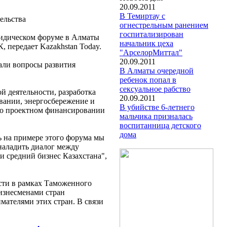
20.09.2011
В Темиртау с
ельства
огнестрельным ранением
госпитализирован
юридическом форуме в Алматы
начальник цеха
 передает Kazakhstan Today.
"АрселорМиттал"
20.09.2011
али вопросы развития
В Алматы очередной
ребенок попал в
сексуальное рабство
 деятельности, разработка
20.09.2011
вании, энергосбережение и
В убийстве 6-летнего
о о проектном финансировании
мальчика призналась
воспитанница детского
дома
ь на примере этого форума мы
наладить диалог между
 средний бизнес Казахстана",
сти в рамках Таможенного
бизнесменами стран
мателями этих стран. В связи