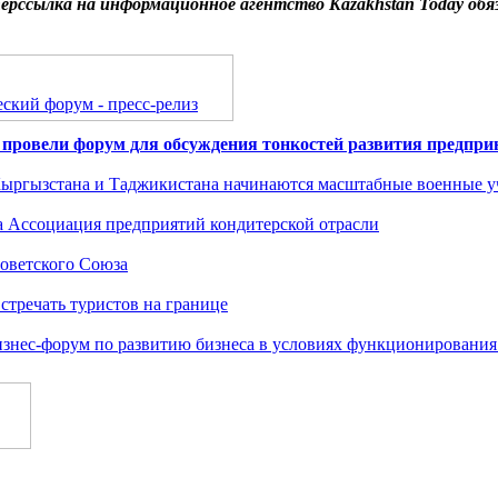
ерссылка на информационное агентство Kazakhstan Today обя
ский форум - пресс-релиз
провели форум для обсуждения тонкостей развития предпри
 Кыргызстана и Таджикистана начинаются масштабные военные у
а Ассоциация предприятий кондитерской отрасли
Советского Союза
стречать туристов на границе
бизнес-форум по развитию бизнеса в условиях функционировани