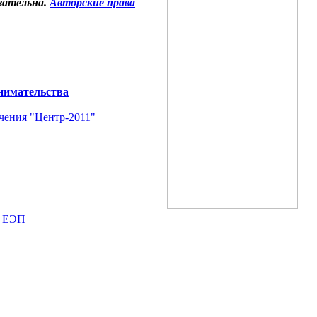
зательна.
Авторские права
нимательства
чения "Центр-2011"
я ЕЭП