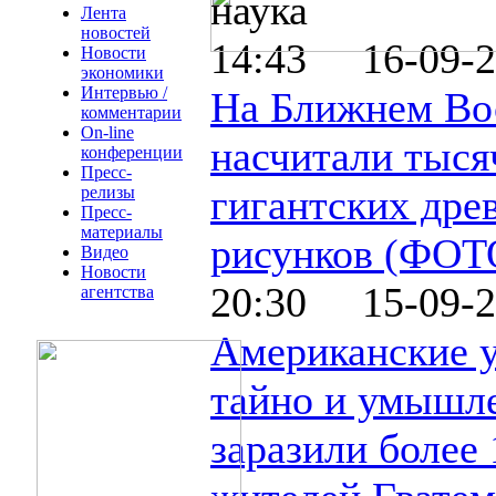
наука
Лента
новостей
14:43 16-09-2
Новости
экономики
Интервью /
На Ближнем Во
комментарии
On-line
насчитали тыся
конференции
Пресс-
гигантских дре
релизы
Пресс-
материалы
рисунков (ФОТ
Видео
Новости
20:30 15-09-2
агентства
Американские 
тайно и умышл
заразили более