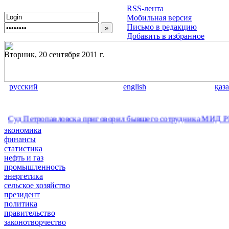
RSS-лента
Мобильная версия
Письмо в редакцию
Добавить в избранное
Вторник, 20 сентября 2011 г.
русский
english
қаз
етропавловска приговорил бывшего сотрудника МИД РК к двум 
экономика
финансы
статистика
нефть и газ
промышленность
энергетика
сельское хозяйство
президент
политика
правительство
законотворчество