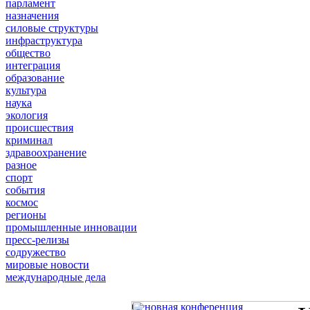
парламент
назначения
силовые структуры
инфраструктура
общество
интеграция
образование
культура
наука
экология
происшествия
криминал
здравоохранение
разное
спорт
события
космос
регионы
промышленные инновации
пресс-релизы
содружество
мировые новости
международные дела
Основная конференция