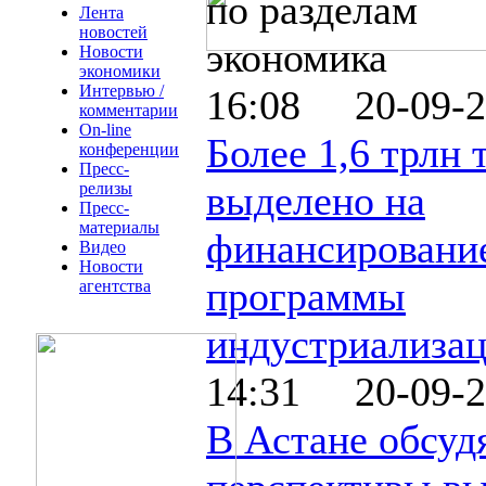
по разделам
Лента
новостей
экономика
Новости
экономики
Интервью /
16:08 20-09-2
комментарии
On-line
Более 1,6 трлн 
конференции
Пресс-
выделено на
релизы
Пресс-
материалы
финансировани
Видео
Новости
программы
агентства
индустриализа
14:31 20-09-2
В Астане обсуд