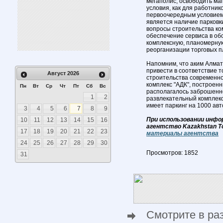
мегаполис, освободить ма
условия, как для работнико
первоочередным условием
является наличие парковк
вопросы строительства ко
обеспечение сервиса в об
комплексную, планомерную
реорганизации торговых пл
Напомним, что аким Алма
привести в соответствие т
Август
2026
строительства современно
комплекс "АДК", построенн
Пн
Вт
Ср
Чт
Пт
Сб
Вс
располагалось заброшенно
1
2
развлекательный комплекс
имеет паркинг на 1000 авт
3
4
5
6
7
8
9
При использовании инфо
10
11
12
13
14
15
16
агентство Kazakhstan T
17
18
19
20
21
22
23
материалы агентства
24
25
26
27
28
29
30
Просмотров: 1852
31
Смотрите в ра