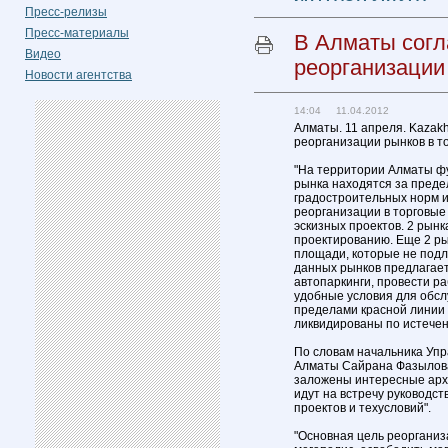
Пресс-релизы
Пресс-материалы
В Алматы согл
Видео
реорганизации
Новости агентства
14:04 11.04.2012
Алматы. 11 апреля. Kazakh
реорганизации рынков в то
"На территории Алматы фу
рынка находятся за преде
градостроительных норм и
реорганизации в торговые 
эскизных проектов. 2 рынк
проектированию. Еще 2 ры
площади, которые не подл
данных рынков предлагае
автопаркинги, провести р
удобные условия для обсл
пределами красной линии 
ликвидированы по истечен
По словам начальника Упр
Алматы Сайрана Фазылова
заложены интересные архи
идут на встречу руководс
проектов и техусловий".
"Основная цель реорганиз