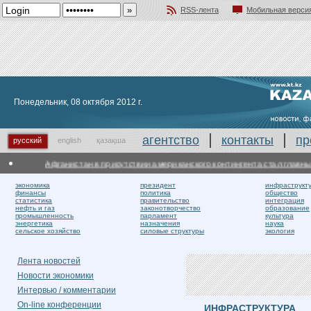
RSS-лента
Мобильная верси
Добавить в избранное
Понедельник, 08 октября 2012 г.
агентство
контакты
пр
русский
english
қазақша
Афганистан в присутствии американского контингента стал главным
экономика
президент
инфраструкт
финансы
политика
общество
статистика
правительство
интеграция
нефть и газ
законотворчество
образование
промышленность
парламент
культура
энергетика
назначения
наука
сельское хозяйство
силовые структуры
экология
Лента новостей
Новости экономики
Интервью / комментарии
On-line конференции
ИНФРАСТРУКТУРА