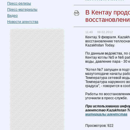
Пресс-релизы
Пресс-материалы
В Кентау прод
Видео
восстановлен
Новости агентства
11:40 09.02.2012
Кентау. 9 февраля. Kazakh
восстановлению теплосна
Kazakhstan Today.
По данным ведомства, по с
Кентау котлы №5 и №6 раб
воды, давление пара - 30 к
"Котел №7 запущен в подт
мазутоподаче начаты рабо
Температура сетевой воды 
Температура наружного во
градуса", - говорится в со
Работы по восстановлени
уточнили в пресс-службе.
При использовании инфо
агентство Kazakhstan T
материалы агентства
Просмотров: 922