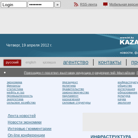
RSS-лента
Мобильная верси
Добавить в избранное
Четверг, 19 апреля 2012 г.
агентство
контакты
пр
русский
english
қазақша
Президент посетил выставку ведущих предприятий Малайзии
Пре
экономика
президент
инфраструкт
финансы
политика
общество
статистика
правительство
интеграция
нефть и газ
законотворчество
образование
промышленность
парламент
культура
энергетика
назначения
наука
сельское хозяйство
силовые структуры
экология
Лента новостей
Новости экономики
Интервью / комментарии
On-line конференции
ИНФРАСТРУКТУРА