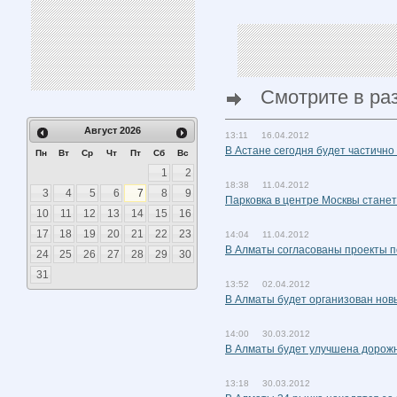
Смотрите в ра
Август
2026
13:11 16.04.2012
В Астане сегодня будет частично
Пн
Вт
Ср
Чт
Пт
Сб
Вс
1
2
18:38 11.04.2012
3
4
5
6
7
8
9
Парковка в центре Москвы стане
10
11
12
13
14
15
16
17
18
19
20
21
22
23
14:04 11.04.2012
В Алматы согласованы проекты п
24
25
26
27
28
29
30
31
13:52 02.04.2012
В Алматы будет организован нов
14:00 30.03.2012
В Алматы будет улучшена дорож
13:18 30.03.2012