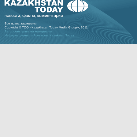
Все права защишены
Copyright © ТОО «Kazakhstan Today Media Group», 2011
Авторские права на материалы
Информационного Агентства Kazakstan Today