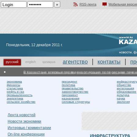
RSS-лента
Мобильная верси
Добавить в избранное
Понедельник, 12 декабря 2011 г.
агентство
контакты
пр
русский
english
қазақша
В Казахстане впервые проведена операция по пересадке печени
Р
экономика
президент
инфраструкт
финансы
политика
общество
статистика
правительство
интеграция
нефть и газ
законотворчество
образование
промышленность
парламент
культура
энергетика
назначения
наука
сельское хозяйство
силовые структуры
экология
Лента новостей
Новости экономики
Интервью / комментарии
On-line конференции
ИНФРАСТРУКТУРА