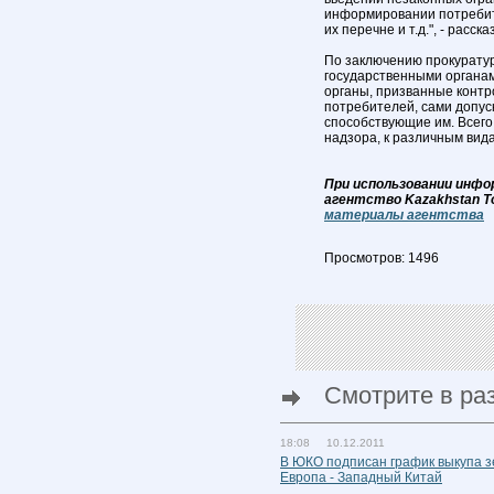
информировании потребит
их перечне и т.д.", - расск
По заключению прокурату
государственными органам
органы, призванные контр
потребителей, сами допус
способствующие им. Всего
надзора, к различным вид
При использовании инфо
агентство Kazakhstan T
материалы агентства
Просмотров: 1496
Смотрите в ра
18:08 10.12.2011
В ЮКО подписан график выкупа з
Европа - Западный Китай