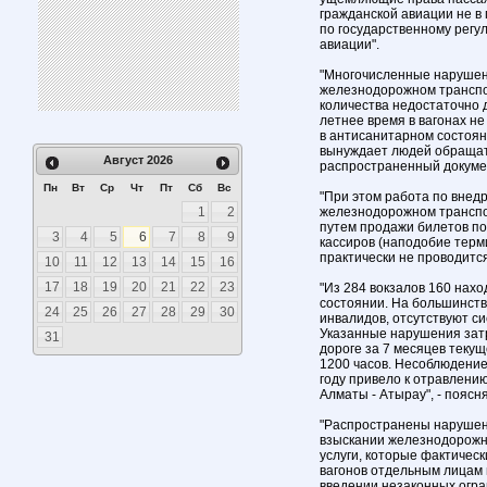
гражданской авиации не 
по государственному регу
авиации".
"Многочисленные нарушен
железнодорожном транспо
количества недостаточно 
летнее время в вагонах н
в антисанитарном состоя
вынуждает людей обращать
Август
2026
распространенный докуме
Пн
Вт
Ср
Чт
Пт
Сб
Вс
"При этом работа по внед
1
2
железнодорожном транспо
путем продажи билетов по
3
4
5
6
7
8
9
кассиров (наподобие терми
практически не проводится
10
11
12
13
14
15
16
17
18
19
20
21
22
23
"Из 284 вокзалов 160 нахо
состоянии. На большинств
24
25
26
27
28
29
30
инвалидов, отсутствуют с
Указанные нарушения затр
31
дороге за 7 месяцев текущ
1200 часов. Несоблюдение
году привело к отравлени
Алматы - Атырау", - поясн
"Распространены нарушени
взыскании железнодорожн
услуги, которые фактичес
вагонов отдельным лицам 
введении незаконных огра