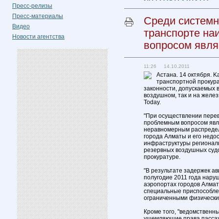
Пресс-релизы
Пресс-материалы
Среди системн
Видео
транспорте н
Новости агентства
вопросом явля
11:26 14.10.2011
Астана. 14 октября. K
транспортной прокур
законности, допускаемых в
воздушном, так и на желе
Today.
"При осуществлении пере
проблемным вопросом явл
неравномерным распределе
города Алматы и его недо
инфраструктуры регионал
резервных воздушных судов
прокуратуре.
"В результате задержек ав
полугодие 2011 года нару
аэропортах городов Алмат
специальные приспособлен
ограниченными физическим
Кроме того, "ведомственн
ущемляющие права пассаж