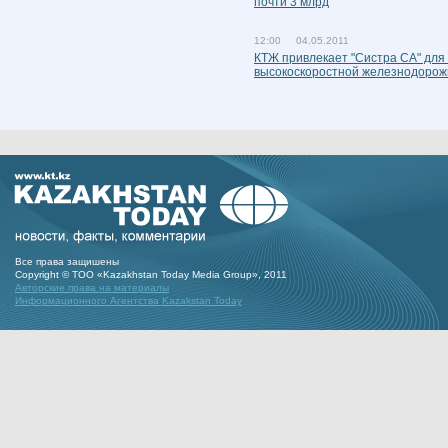
почти 3 млрд
12:00 04.05.2011
КТЖ привлекает "Систра СА" для
высокоскоростной железнодорож
Все права защишены
Copyright © ТОО «Kazakhstan Today Media Group», 2011
Авторские права на материалы
Информационного Агентства Kazakstan Today