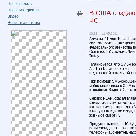
Пресс-релизы
Пресс-материалы
В США создаю
Видео
ЧС
Новости агентства
20:13 11.05.2011
Алматы. 11 мая. Kazakhst
система SMS-оповещения 
Федерального агентства п
Commission) Джулиус Джина
Today.
Планируется, что SMS-сер
Alerting Network), до конц
года на всей остальной т
При помощи SMS-сообщени
мобильной связи в США пл
стихийных бедствий, а та
Сервис PLAN, сказал глав
коммуникациям, может сыг
как, например, торнадо в 
в минуты или даже секунд
жизнь от смерти".
Предупреждения о ЧС буд
размером до 90 знаков вк
телефоны абонентов, нахо