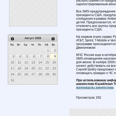
распространяется предупр
зарегистрированным абоне
Все SMS-предупреждения р
президента США, предупре
сообщения в рамках Amber
детей. Предполагается, ч
отключить все группы пре
президента США.
На первом этапе сервис P
Август
2026
AT&T, Sprint, T-Mobile и Ve
программе присоединятся 
Пн
Вт
Ср
Чт
Пт
Сб
Вс
Джиначовски.
1
2
МЧС России еще в октябре
3
4
5
6
7
8
9
SMS-оповещения населени
для жизни. В ноябре 2009 
10
11
12
13
14
15
16
начнет действовать на вс
17
18
19
20
21
22
23
Сергей Шойгу предложил 
оповещать граждан о ЧС 
24
25
26
27
28
29
30
31
При использовании инфо
агентство Kazakhstan T
материалы агентства
Просмотров: 292