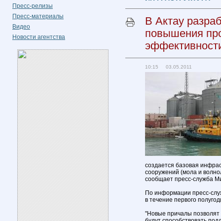
Пресс-релизы
Пресс-материалы
В Актау разра
Видео
повышения пр
Новости агентства
эффективности 
10:15 03.05.2011
создается базовая инфрас
сооружений (мола и волно
сообщает пресс-служба Ми
По информации пресс-слу
в течение первого полугод
"Новые причалы позволят о
будут способствовать под