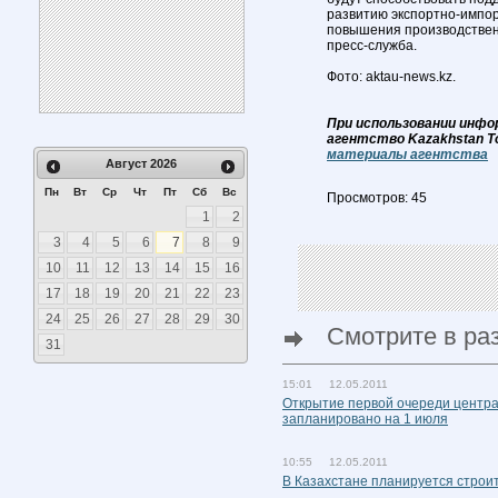
развитию экспортно-импо
повышения производственн
пресс-служба.
Фото: aktau-news.kz.
При использовании инфо
агентство Kazakhstan T
материалы агентства
Август
2026
Пн
Вт
Ср
Чт
Пт
Сб
Вс
Просмотров: 45
1
2
3
4
5
6
7
8
9
10
11
12
13
14
15
16
17
18
19
20
21
22
23
24
25
26
27
28
29
30
Смотрите в ра
31
15:01 12.05.2011
Открытие первой очереди центра
запланировано на 1 июля
10:55 12.05.2011
В Казахстане планируется строи