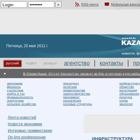
RSS-лента
Мобильная верси
Добавить в избранное
Пятница, 20 мая 2011 г.
агентство
контакты
пр
русский
english
қазақша
В ближайшие 10 лет Казахстан сможет войти в пятерку крупнейши
экономика
президент
инфраструкт
финансы
политика
общество
статистика
правительство
интеграция
нефть и газ
законотворчество
образование
промышленность
парламент
культура
энергетика
назначения
наука
сельское хозяйство
силовые структуры
экология
Лента новостей
Новости экономики
Интервью / комментарии
On-line конференции
ИНФРАСТРУКТУРА