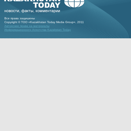
Все права защишены
Copyright © ТОО «Kazakhstan Today Media Group», 2011
Авторские права на материалы
Информационного Агентства Kazakstan Today