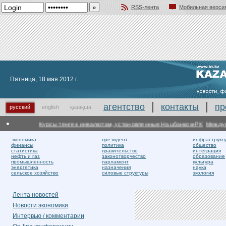
RSS-лента
Мобильная верси
Добавить в избранное
Пятница, 18 мая 2012 г.
агентство
контакты
пр
русский
english
қазақша
Курсы тенге к инвалютам, установленные Нацбанком РК
Междунаро
экономика
президент
инфраструкт
финансы
политика
общество
статистика
правительство
интеграция
нефть и газ
законотворчество
образование
промышленность
парламент
культура
энергетика
назначения
наука
сельское хозяйство
силовые структуры
экология
Лента новостей
Новости экономики
Интервью / комментарии