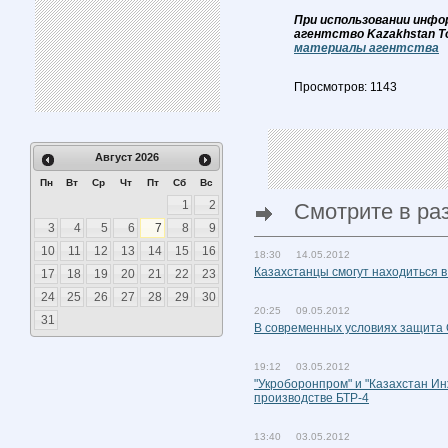
При использовании инфо
агентство Kazakhstan T
материалы агентства
Просмотров: 1143
Август
2026
Пн
Вт
Ср
Чт
Пт
Сб
Вс
1
2
Смотрите в ра
3
4
5
6
7
8
9
10
11
12
13
14
15
16
18:30 14.05.2012
Казахстанцы смогут находиться в
17
18
19
20
21
22
23
24
25
26
27
28
29
30
20:25 09.05.2012
31
В современных условиях защита 
19:12 03.05.2012
"Укроборонпром" и "Казахстан И
производстве БТР-4
13:40 03.05.2012