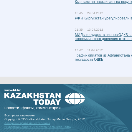
Кыргызстан настаивает на покупк
13:45 24.04.2012
РФ и Кыргызстан урегулировали в
21:35 13.04.2012
МИДы государств-членов ОДКБ за
экономического давления в отно
13:47 11.04.2012
Трафик опиатов из Афганистана н
государств ОДКБ
Все права защишены
Copyright © ТОО «Kazakhstan Today Media Group», 2012
Авторские права на материалы
Информационного Агентства Kazakstan Today