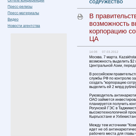
On-line конференции
СОДРУЖЕСТВО
Пресс-релизы
Пресс-материалы
В правительст
Видео
возможность в
Новости агентства
корпорацию со
ЦА
14:06 07.03.2012
Москва. 7 марта. Kazakhst
возможность выделить $2 
Центральной Азии, переда
В российском правительс
службы РФ по контролю за
создать "корпорацию сотр
выделить ей 2 млрд рублей
Руководитель антинаркоти
ОАО займется инвестирова
планируется получить кон
Рогунской ГЭС в Таджикист
высокотехнологичной пром
Кыргызстане и Узбекистане
Между тем источники "Ком
идет не об антинаркотичес
рабочего места для главы 