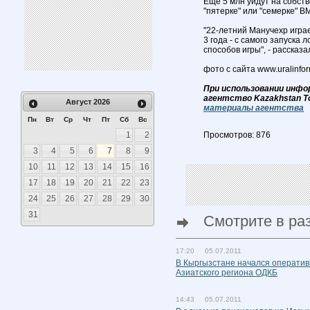
Еще 5 млн уйдут на собст
"пятерке" или "семерке" B
"22-летний Манучехр играе
3 года - с самого запуска
способов игры", - рассказа
фото с сайта www.uralinfor
При использовании инфо
агентство Kazakhstan T
Август
2026
материалы агентства
Пн
Вт
Ср
Чт
Пт
Сб
Вс
1
2
Просмотров: 876
3
4
5
6
7
8
9
10
11
12
13
14
15
16
17
18
19
20
21
22
23
24
25
26
27
28
29
30
31
Смотрите в ра
17:20 05.07.2011
В Кыргызстане начался операти
Азиатского региона ОДКБ
14:43 05.07.2011