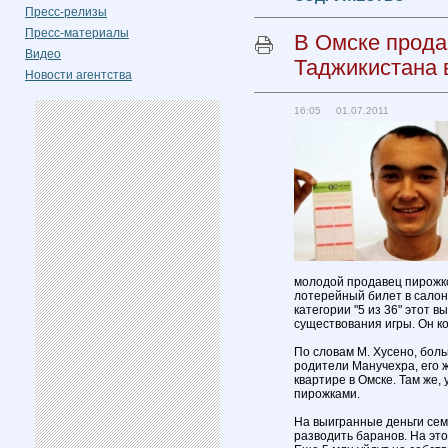
Пресс-релизы
Пресс-материалы
В Омске прода
Видео
Таджикистана 
Новости агентства
16:05 01.07.2011
молодой продавец пирожк
лотерейный билет в салоне
категории "5 из 36" этот
существования игры. Он к
По словам М. Хусено, боль
родители Манучехра, его 
квартире в Омске. Там же, 
пирожками.
На выигранные деньги сем
разводить баранов. На эт