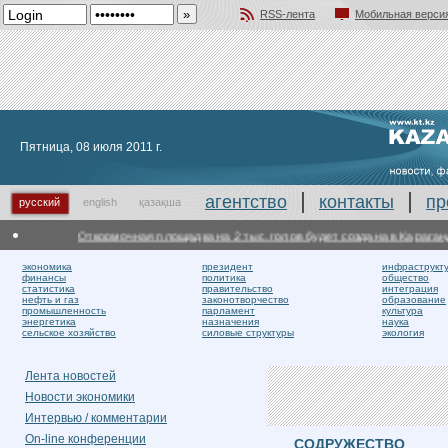
RSS-лента
Мобильная верси
Добавить в избранное
Пятница, 08 июля 2011 г.
агентство
контакты
пр
русский
english
қазақша
Откормочная площадка на 2 тыс. голов будет создана в Караганди
экономика
президент
инфраструкт
финансы
политика
общество
статистика
правительство
интеграция
нефть и газ
законотворчество
образование
промышленность
парламент
культура
энергетика
назначения
наука
сельское хозяйство
силовые структуры
экология
Лента новостей
Новости экономики
Интервью / комментарии
On-line конференции
СОДРУЖЕСТВО