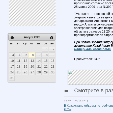
произошло согласно поста
25 марта 2009 года №392 
"Учитывая, что основной 
энергию является ее цена 
департамент Агентства РК
городу Алматы согласовал
электроэнергию для потре
области в размере 13,20 те
проинформировали в прес
Август
2026
При использовании инфо
Пн
Вт
Ср
Чт
Пт
Сб
Вс
агентство Kazakhstan T
1
2
материалы агентства
3
4
5
6
7
8
9
Просмотров: 1306
10
11
12
13
14
15
16
17
18
19
20
21
22
23
24
25
26
27
28
29
30
31
Смотрите в ра
15:57 03.10.2012
В Казахстане объемы потреблени
кВт-ч