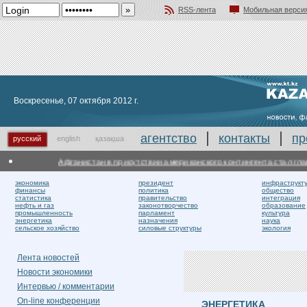
RSS-лента
Мобильная верси
Добавить в избранное
Воскресенье, 07 октября 2012 г.
агентство
контакты
пр
русский
english
қазақша
Афганистан в присутствии американского контингента стал глав
экономика
президент
инфраструкт
финансы
политика
общество
статистика
правительство
интеграция
нефть и газ
законотворчество
образование
промышленность
парламент
культура
энергетика
назначения
наука
сельское хозяйство
силовые структуры
экология
Лента новостей
Новости экономики
Интервью / комментарии
On-line конференции
ЭНЕРГЕТИКА