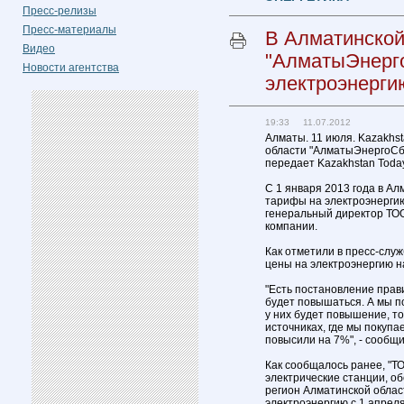
Пресс-релизы
Пресс-материалы
В Алматинской
Видео
"АлматыЭнерг
Новости агентства
электроэнерги
19:33 11.07.2012
Алматы. 11 июля. Kazakhst
области "АлматыЭнергоСб
передает Kazakhstan Today
С 1 января 2013 года в А
тарифы на электроэнергию
генеральный директор ТОО
компании.
Как отметили в пресс-слу
цены на электроэнергию н
"Есть постановление прави
будет повышаться. А мы по
у них будет повышение, то
источниках, где мы поку
повысили на 7%", - сообщи
Как сообщалось ранее, "Т
электрические станции, о
регион Алматинской облас
электроэнергию с 1 апрел