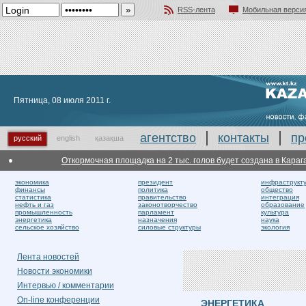
RSS-лента
Мобильная верси
Добавить в избранное
Пятница, 08 июля 2011 г.
агентство
контакты
пр
русский
english
қазақша
Откормочная площадка на 2 тыс. голов будет создана в Караганд
экономика
президент
инфраструкт
финансы
политика
общество
статистика
правительство
интеграция
нефть и газ
законотворчество
образование
промышленность
парламент
культура
энергетика
назначения
наука
сельское хозяйство
силовые структуры
экология
Лента новостей
Новости экономики
Интервью / комментарии
On-line конференции
ЭНЕРГЕТИКА