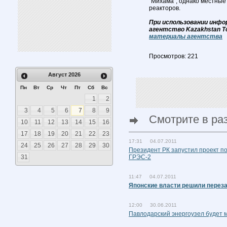
"Михама", однако местные
реакторов.
При использовании инфо
агентство Kazakhstan T
материалы агентства
Просмотров: 221
Август
2026
Пн
Вт
Ср
Чт
Пт
Сб
Вс
1
2
3
4
5
6
7
8
9
Смотрите в ра
10
11
12
13
14
15
16
17
18
19
20
21
22
23
17:31 04.07.2011
24
25
26
27
28
29
30
Президент РК запустил проект п
31
ГРЭС-2
11:47 04.07.2011
Японские власти решили переза
12:00 30.06.2011
Павлодарский энергоузел будет