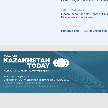
КазНУ создаст университетский 
13:57 09.11.2012
Презентован проект Программы 
Казахстан - пресс-релиз
11:05 26.10.2012
Белорусские атомные микроскопы
Все права защишены
Copyright © ТОО «Kazakhstan Today Media Group», 2013
Авторские права на материалы
Информационного Агентства Kazakstan Today