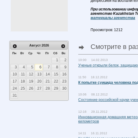
депрессией на воспалите
При использовании инфо
агентство Kazakhstan T
материалы агентства
Просмотров: 1212
Смотрите в ра
Август
2026
Пн
Вт
Ср
Чт
Пт
Сб
Вс
1
2
10:00 14.02.2013
Ученые открыли белок, защищаю
3
4
5
6
7
8
9
10
11
12
13
14
15
16
11:50 18.12.2012
17
18
19
20
21
22
23
К попытке суицида человека по
24
25
26
27
28
29
30
10:06 08.12.2012
31
Состояние российской науки уче
12:16 29.11.2012
Инновационная домашняя метеос
километров
14:11 16.11.2012