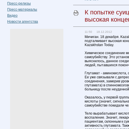
Пресс-релизы
Пресс-материалы
К попытке суи
Видео
высокая конце
Новости агентства
11:50 18.12.2012
Мичиган. 18 декабря. Kaza
подталкивает высокая кон
Kazakhstan Today.
Химическое соединение моз
самоубийству. Это устано
выяснилось, данное соеди
людей, пытавшихся поконч
Глутамат - аминокислота,
Ее уже связывали с депре
соединения, замерив уров
глутамата) в спинномозгов
больницу после неудачной
Оказалось, у первой групп
кислоты (значит, сигнальн
самоубийстве покидали че
Тело вырабатывает кислот
воспаление. Значит, лекар
пациентам, склонным к су
активность глутамата. Так