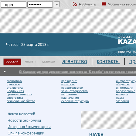
RSS-лента
Мобильная верси
Добавить в избранное
Четверг, 28 марта 2013 г.
агентство
контакты
пр
русский
english
қазақша
В Караганде при демонтаже комплекса "Бесоба" смертельно травмир
экономика
президент
инфраструкт
финансы
политика
общество
статистика
правительство
интеграция
нефть и газ
законотворчество
образование
промышленность
парламент
культура
энергетика
назначения
наука
сельское хозяйство
силовые структуры
экология
Лента новостей
Новости экономики
Интервью / комментарии
On-line конференции
НАУКА