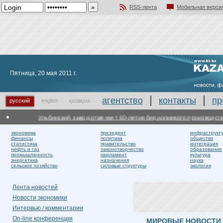
RSS-лента
Мобильная верси
Добавить в избранное
Пятница, 20 мая 2011 г.
агентство
контакты
пр
русский
english
қазақша
Ульбинский завод отмечает 60-летие бериллиевого производства
экономика
президент
инфраструкт
финансы
политика
общество
статистика
правительство
интеграция
нефть и газ
законотворчество
образование
промышленность
парламент
культура
энергетика
назначения
наука
сельское хозяйство
силовые структуры
экология
Лента новостей
Новости экономики
Интервью / комментарии
On-line конференции
МИРОВЫЕ НОВОСТИ