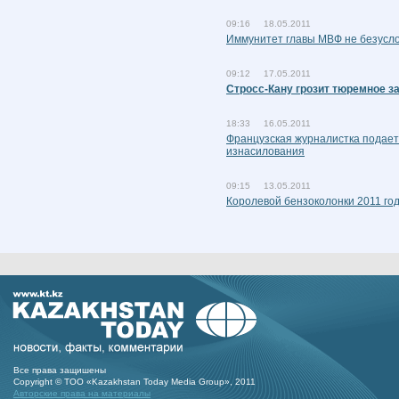
09:16 18.05.2011
Иммунитет главы МВФ не безусло
09:12 17.05.2011
Стросс-Кану грозит тюремное за
18:33 16.05.2011
Французская журналистка подает
изнасилования
09:15 13.05.2011
Королевой бензоколонки 2011 го
Все права защишены
Copyright © ТОО «Kazakhstan Today Media Group», 2011
Авторские права на материалы