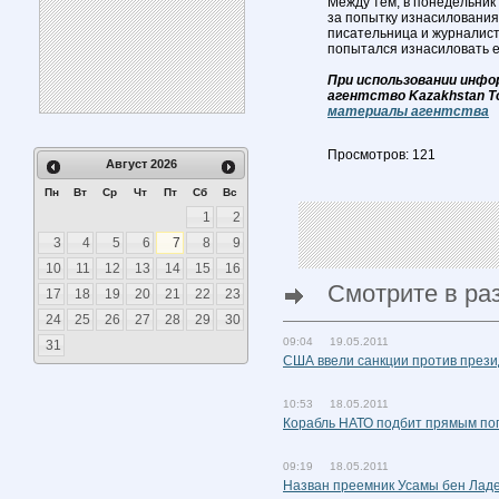
Между тем, в понедельник
за попытку изнасилования
писательница и журналист
попытался изнасиловать ее
При использовании инфо
агентство Kazakhstan T
материалы агентства
Просмотров: 121
Август
2026
Пн
Вт
Ср
Чт
Пт
Сб
Вс
1
2
3
4
5
6
7
8
9
10
11
12
13
14
15
16
Смотрите в ра
17
18
19
20
21
22
23
24
25
26
27
28
29
30
09:04 19.05.2011
31
США ввели санкции против през
10:53 18.05.2011
Корабль НАТО подбит прямым по
09:19 18.05.2011
Назван преемник Усамы бен Лад