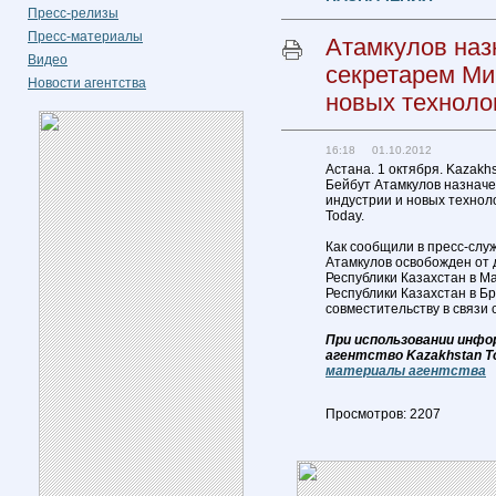
Пресс-релизы
Пресс-материалы
Атамкулов наз
Видео
секретарем Ми
Новости агентства
новых техноло
16:18 01.10.2012
Астана. 1 октября. Kazakh
Бейбут Атамкулов назнач
индустрии и новых технол
Today.
Как сообщили в пресс-слу
Атамкулов освобожден от 
Республики Казахстан в М
Республики Казахстан в Б
совместительству в связи 
При использовании инфо
агентство Kazakhstan T
материалы агентства
Просмотров: 2207