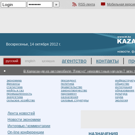
RSS-лента
Мобильная верси
Добавить в избранное
Воскресенье, 14 октября 2012 г.
агентство
контакты
пр
русский
english
қазақша
В Караганде из автомобиля "Лексус" неизвестные украли 7 млн тен
экономика
президент
инфраструкт
финансы
политика
общество
статистика
правительство
интеграция
нефть и газ
законотворчество
образование
промышленность
парламент
культура
энергетика
назначения
наука
сельское хозяйство
силовые структуры
экология
Лента новостей
Новости экономики
Интервью / комментарии
On-line конференции
НАЗНАЧЕНИЯ