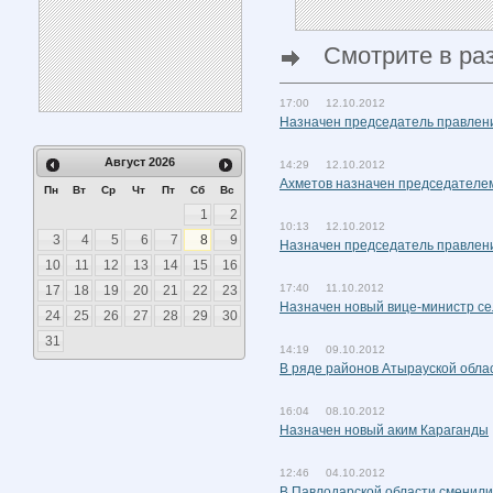
Смотрите в ра
17:00 12.10.2012
Назначен председатель правлен
Август
2026
14:29 12.10.2012
Ахметов назначен председателем
Пн
Вт
Ср
Чт
Пт
Сб
Вс
1
2
10:13 12.10.2012
3
4
5
6
7
8
9
Назначен председатель правлен
10
11
12
13
14
15
16
17:40 11.10.2012
17
18
19
20
21
22
23
Назначен новый вице-министр се
24
25
26
27
28
29
30
31
14:19 09.10.2012
В ряде районов Атырауской обла
16:04 08.10.2012
Назначен новый аким Караганды
12:46 04.10.2012
В Павлодарской области сменили