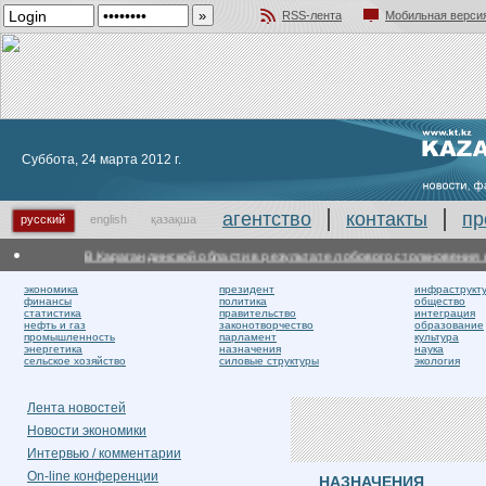
RSS-лента
Мобильная верси
Добавить в избранное
Суббота, 24 марта 2012 г.
агентство
контакты
пр
русский
english
қазақша
В Карагандинской области в результате лобового столкновения на 
экономика
президент
инфраструкт
финансы
политика
общество
статистика
правительство
интеграция
нефть и газ
законотворчество
образование
промышленность
парламент
культура
энергетика
назначения
наука
сельское хозяйство
силовые структуры
экология
Лента новостей
Новости экономики
Интервью / комментарии
On-line конференции
НАЗНАЧЕНИЯ