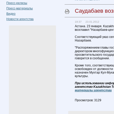
Пресс-релизы
Пресс-материалы
Саудабаев воз
Видео
Новости агентства
19:37 23.01.2012
Астана. 23 января. Kazakh
возглавил "Назарбаев-цент
Соответствующий указ сег
Назарбаев.
"Распоряжением главы гос
директором многофункцион
просветительского государ
говорится в сообщении.
Кроме того, соответствую
освобожден от должности 
назначен Мухтар Кул-Муха
культуры.
При использовании инфо
агентство Kazakhstan T
материалы агентства
Просмотров: 3129