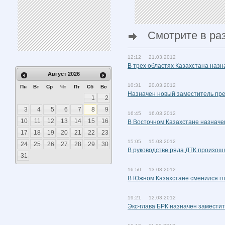
Смотрите в ра
12:12 21.03.2012
В трех областях Казахстана наз
Август
2026
10:31 20.03.2012
Пн
Вт
Ср
Чт
Пт
Сб
Вс
Назначен новый заместитель пр
1
2
3
4
5
6
7
8
9
16:45 16.03.2012
10
11
12
13
14
15
16
В Восточном Казахстане назначе
17
18
19
20
21
22
23
15:05 15.03.2012
24
25
26
27
28
29
30
В руководстве ряда ДТК произош
31
16:50 13.03.2012
В Южном Казахстане сменился г
19:21 12.03.2012
Экс-глава БРК назначен замести