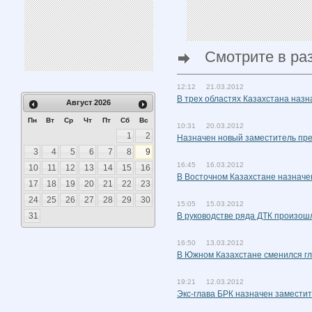
Смотрите в ра
12:12 21.03.2012
В трех областях Казахстана наз
Август
2026
Пн
Вт
Ср
Чт
Пт
Сб
Вс
10:31 20.03.2012
1
2
Назначен новый заместитель пр
3
4
5
6
7
8
9
16:45 16.03.2012
10
11
12
13
14
15
16
В Восточном Казахстане назначе
17
18
19
20
21
22
23
24
25
26
27
28
29
30
15:05 15.03.2012
31
В руководстве ряда ДТК произош
16:50 13.03.2012
В Южном Казахстане сменился г
19:21 12.03.2012
Экс-глава БРК назначен замести