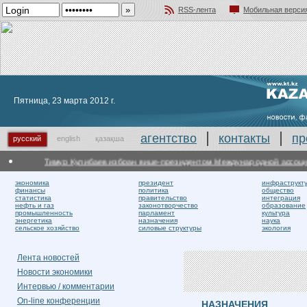
RSS-лента
Мобильная верси
Добавить в избранное
Пятница, 23 марта 2012 г.
агентство
контакты
пр
русский
english
қазақша
Тимур Кулибаев избран вице-президентом Международной ассоциац
экономика
президент
инфраструкт
финансы
политика
общество
статистика
правительство
интеграция
нефть и газ
законотворчество
образование
промышленность
парламент
культура
энергетика
назначения
наука
сельское хозяйство
силовые структуры
экология
Лента новостей
Новости экономики
Интервью / комментарии
On-line конференции
НАЗНАЧЕНИЯ