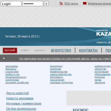
RSS-лента
Мобильная верси
Добавить в избранное
Четверг, 28 марта 2013 г.
агентство
контакты
пр
русский
english
қазақша
На мировом рынке металлов за последний месяц цены на уран сни
экономика
президент
инфраструкт
финансы
политика
общество
статистика
правительство
интеграция
нефть и газ
законотворчество
образование
промышленность
парламент
культура
энергетика
назначения
наука
сельское хозяйство
силовые структуры
экология
Лента новостей
Новости экономики
Интервью / комментарии
On-line конференции
КОСМОС