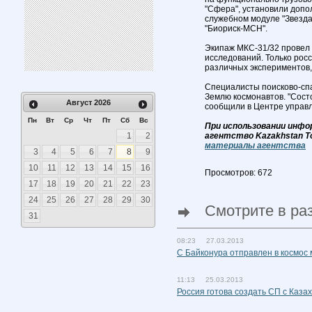
"Сфера", установили доп
служебном модуле "Звезда
"Биориск-МСН".
Экипаж МКС-31/32 провел
исследований. Только рос
различных экспериментов,
Специалисты поисково-спа
Землю космонавтов. "Сост
Август
2026
сообщили в Центре управ
Пн
Вт
Ср
Чт
Пт
Сб
Вс
При использовании инфо
1
2
агентство Kazakhstan T
материалы агентства
3
4
5
6
7
8
9
10
11
12
13
14
15
16
Просмотров: 672
17
18
19
20
21
22
23
24
25
26
27
28
29
30
Смотрите в ра
31
08:23 27.03.2013
С Байконура отправлен в космос 
11:13 25.03.2013
Россия готова создать СП с Каза