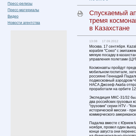
Пресс-релизы
Пресс-материалы
Спускаемый ап
Видео
тремя космона
Новости агентства
в Казахстане
13:08 17.09.2012
Москва. 17 сентября. Kaz
корабля "Союз" с экипаже
мягкую посадку в казахст
управления полетами (ЦУП
Космонавты пройдут пред
мобильном госпитале, зат
россияне Геннадий Падалк
подмосковный аэродром Чка
НАСА Джозеф Акаба отправ
проработали на орбите 125
Экспедиция МКС-31/32 бы
два российских грузовых к
"грузовик" серии HTV - "К
исторической миссии - при
коммерческого американско
Падалка вместе с Юрием 
ноября, провел один выхо
конце августа они перенес
на функционально-грузово