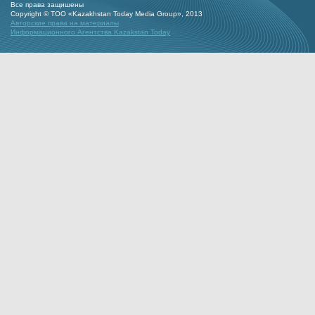
Все права защишены
Copyright © ТОО «Kazakhstan Today Media Group», 2013
Авторские права на материалы
Информационного Агентства Kazakstan Today