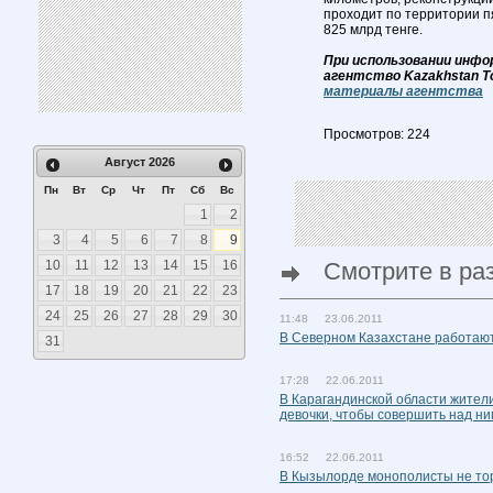
проходит по территории п
825 млрд тенге.
При использовании инфо
агентство Kazakhstan T
материалы агентства
Просмотров: 224
Август
2026
Пн
Вт
Ср
Чт
Пт
Сб
Вс
1
2
3
4
5
6
7
8
9
10
11
12
13
14
15
16
Смотрите в ра
17
18
19
20
21
22
23
24
25
26
27
28
29
30
11:48 23.06.2011
В Северном Казахстане работаю
31
17:28 22.06.2011
В Карагандинской области жител
девочки, чтобы совершить над ни
16:52 22.06.2011
В Кызылорде монополисты не то