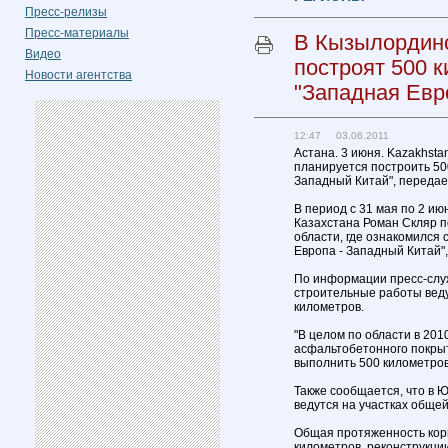
Пресс-релизы
Пресс-материалы
В Кызылординс
Видео
построят 500 
Новости агентства
"Западная Евр
12:47 03.06.2011
Астана. 3 июня. Kazakhsta
планируется построить 50
Западный Китай", передае
В период с 31 мая по 2 и
Казахстана Роман Скляр 
области, где ознакомился 
Европа - Западный Китай"
По информации пресс-слу
строительные работы веду
километров.
"В целом по области в 201
асфальтобетонного покрыт
выполнить 500 километров"
Также сообщается, что в 
ведутся на участках обще
Общая протяженность кори
километров, реконструкци