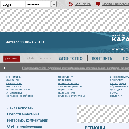
RSS-лента
Мобильная верси
Добавить в избранное
Четверг, 23 июня 2011 г.
агентство
контакты
пр
русский
english
қазақша
Парламент РК одобрил ратификацию соглашения в сфере электроэ
экономика
президент
инфраструкт
финансы
политика
общество
статистика
правительство
интеграция
нефть и газ
законотворчество
образование
промышленность
парламент
культура
энергетика
назначения
наука
сельское хозяйство
силовые структуры
экология
Лента новостей
Новости экономики
Интервью / комментарии
On-line конференции
РЕГИОНЫ